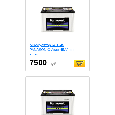
Аккумулятор 6СТ-45
PANASONIC Азия 45А/ч о.п.
яп.кл.
7500
руб.