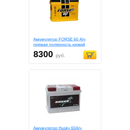
Аккумулятор FORSE 60 А/ч
прямая полярность низкий
8300
руб.
Аккумулятор Husky 60А/ч