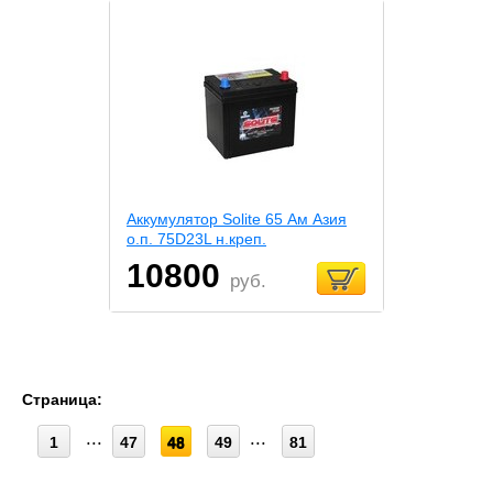
Аккумулятор Solite 65 Ам Азия
о.п. 75D23L н.креп.
10800
руб.
Страница:
1
47
48
49
81