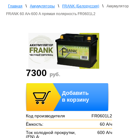
\
\
\
Главная
Аккумуляторы
FRANK (Белоруссия)
Аккумулятор
FRANK 60 А/ч 600 А прямая полярность FR0601L2
7300
руб.
Добавить
в корзину
Код производителя
FR0601L2
Ёмкость:
60 А/ч
Ток холодной прокрутки,
600 А/ч
(EN) А: