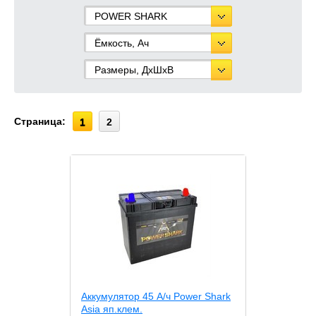
POWER SHARK
Ёмкость, Ач
Размеры, ДхШхВ
Страница:
1
2
Аккумулятор 45 А/ч Power Shark
Asia яп.клем.