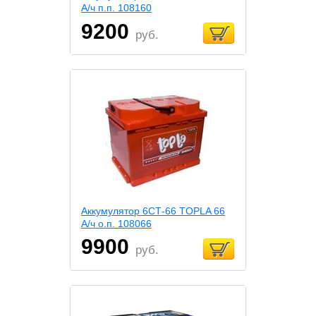
А/ч п.п. 108160
9200
руб.
Аккумулятор 6СТ-66 TOPLA 66
А/ч о.п. 108066
9900
руб.