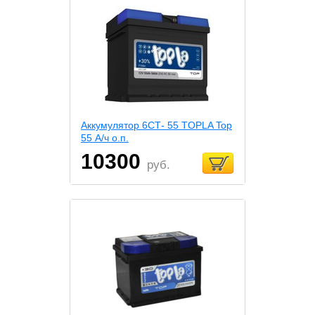
Аккумулятор 6СТ- 55 TOPLA Top
55 А/ч о.п.
10300
руб.