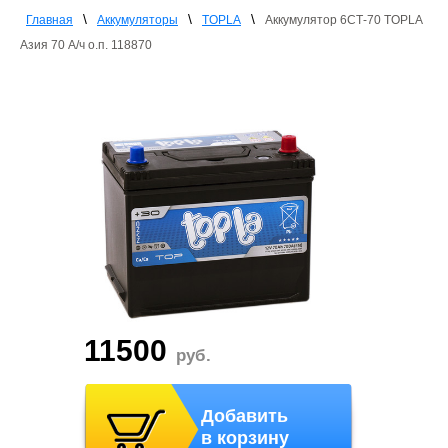
\
\
\
Главная
Аккумуляторы
TOPLA
Аккумулятор 6СТ-70 TOPLA
Азия 70 А/ч о.п. 118870
11500
руб.
Добавить
в корзину