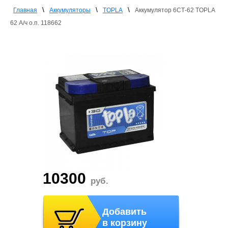
\
\
\
Главная
Аккумуляторы
TOPLA
Аккумулятор 6СТ-62 TOPLA
62 А/ч о.п. 118662
10300
руб.
Добавить
в корзину