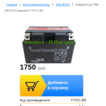
\
\
\
Главная
Мото-аккумуляторы
TAB MOTO
Аккумулятор TAB
MOTO (Словения) YTX7L-BS
1750
руб.
Добавить
в корзину
Код производителя
YTX7L-BS