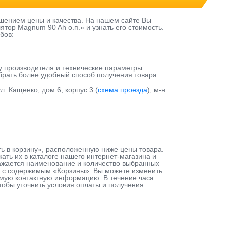
шением цены и качества. На нашем сайте Вы
тор Magnum 90 Ah о.п.» и узнать его стоимость.
бов:
у производителя и технические параметры
ыбрать более удобный способ получения товара:
л. Кащенко, дом 6, корпус 3 (
схема проезда
), м-н
ть в корзину», расположенную ниже цены товара.
ть их в каталоге нашего интернет-магазина и
тражается наименование и количество выбранных
ту с содержимым «Корзины». Вы можете изменить
димую контактную информацию. В течение часа
чтобы уточнить условия оплаты и получения