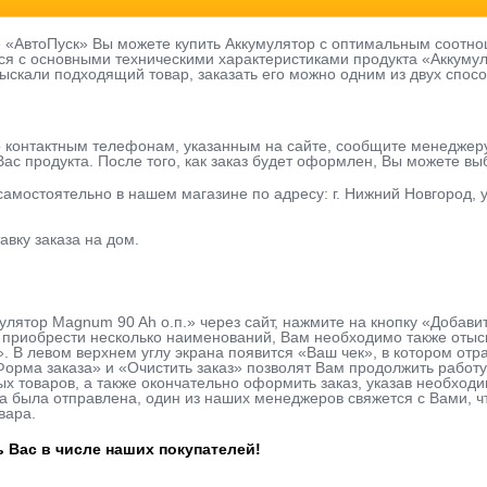
е «АвтоПуск» Вы можете купить Аккумулятор с оптимальным соотно
я с основными техническими характеристиками продукта «Аккумуля
тыскали подходящий товар, заказать его можно одним из двух спосо
о контактным телефонам, указанным на сайте, сообщите менеджер
ас продукта. После того, как заказ будет оформлен, Вы можете в
 самостоятельно в нашем магазине по адресу: г. Нижний Новгород, у
авку заказа на дом.
улятор Magnum 90 Ah о.п.» через сайт, нажмите на кнопку «Добави
приобрести несколько наименований, Вам необходимо также отыска
». В левом верхнем углу экрана появится «Ваш чек», в котором о
Форма заказа» и «Очистить заказ» позволят Вам продолжить рабо
х товаров, а также окончательно оформить заказ, указав необхо
вка была отправлена, один из наших менеджеров свяжется с Вами, 
вара.
 Вас в числе наших покупателей!