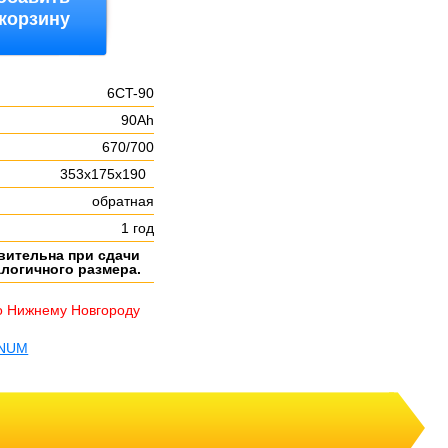
 корзину
6CT-90
90Ah
:
670/700
353х175х190
обратная
1 год
вительна при сдачи
алогичного размера.
о Нижнему Новгороду
GNUM