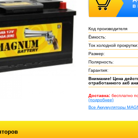
в
Код производителя
Ёмкость:
Ток холодной прокрутки
Размер:
Полярность:
Гарантия:
Внимание! Цена дейст
отработанного акб ан
Доставка:
бесплатно п
(подробнее)
Все Аккумуляторы MA
яторов