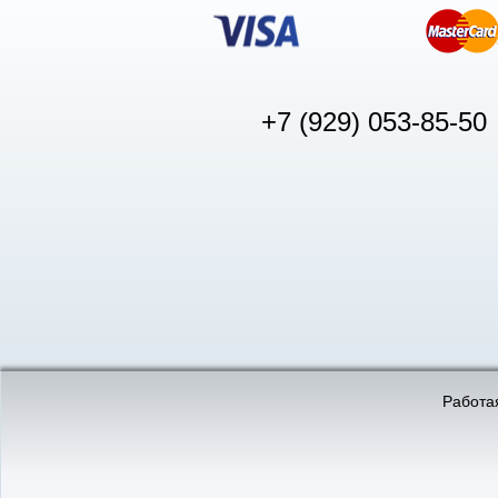
+7 (929) 053-85-50
© «АвтоПуск», 2011-2026:
©
«Вебмеханика»
- создание и 
Работая
Интернет-магазин
аккумуляторов в Нижнем
Новгороде