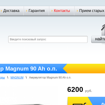
Доставка
Гарантия
Контакты
Прием старых
р Magnum 90 Ah о.п.
\
\
торы
MAGNUM
Аккумулятор Magnum 90 Ah о.п.
6200
руб.
Д