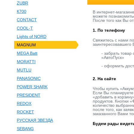
ZUBR
К700
В интернет-магазин
можете познакомитьс
CONTACT
После того как Вы о
COOL-T
1. По телефону
Lights of NORD
Свяжитесь с нами п
заинтересовавшего В
MAGNUM
MEGA Batt
- забрать товар
«АвтоПуск»
MORATTI
- оформить дост
MUTLU
PANASONIC
2. На сайте
POWER SHARK
Чтобы купить «Аккум
Если Вы планируете 
PRESIDENT
«добавить в корзину
продуктов. Кнопки «
REDOX
количество выбранны
после того, как зая
ROCKET
заказанного Вами то
РУССКАЯ ЗВЕЗДА
Будем рады видеть
SEBANG