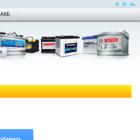
 АКБ
обавить