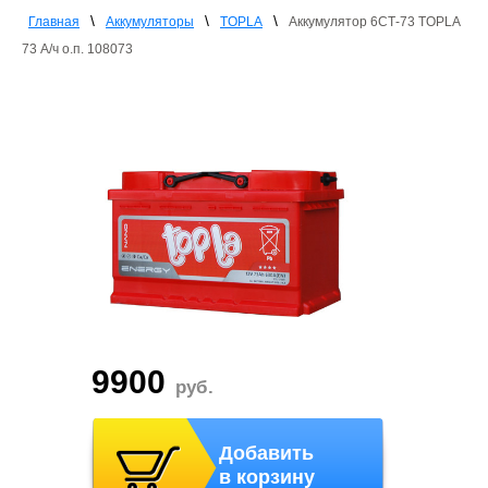
\
\
\
Главная
Аккумуляторы
TOPLA
Аккумулятор 6СТ-73 TOPLA
73 А/ч о.п. 108073
9900
руб.
Добавить
в корзину