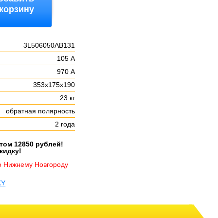
 корзину
3L506050AB131
105 А
:
970 А
353х175х190
23 кг
обратная полярность
2 года
етом 12850 рублей!
кидку!
о Нижнему Новгороду
KY