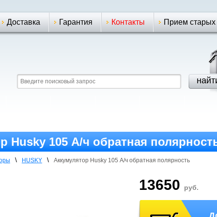
Доставка
Гарантия
Контакты
Прием старых
р Husky 105 А/ч обратная полярнoст
\
\
торы
HUSKY
Аккумулятор Husky 105 А/ч обратная полярнoсть
13650
руб.
Д