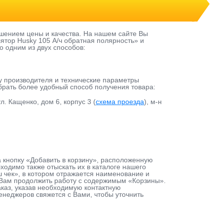
шением цены и качества. На нашем сайте Вы
ятор Husky 105 А/ч обратная полярнoсть» и
о одним из двух способов:
у производителя и технические параметры
ыбрать более удобный способ получения товара:
л. Кащенко, дом 6, корпус 3 (
схема проезда
), м-н
а кнопку «Добавить в корзину», расположенную
одимо также отыскать их в каталоге нашего
ш чек», в котором отражается наименование и
т Вам продолжить работу с содержимым «Корзины».
каз, указав необходимую контактную
енеджеров свяжется с Вами, чтобы уточнить