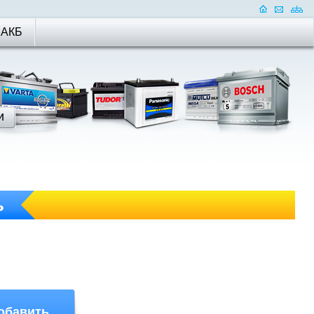
 АКБ
ь
обавить