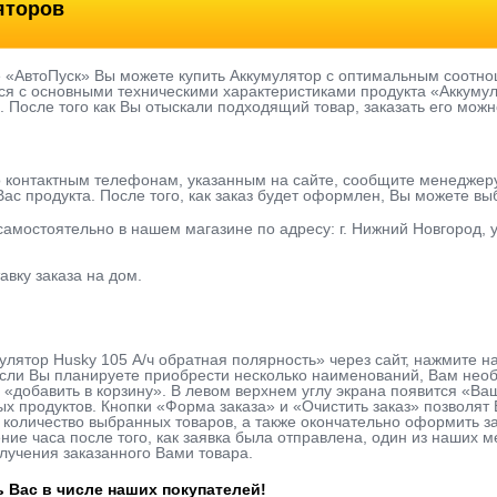
яторов
е «АвтоПуск» Вы можете купить Аккумулятор с оптимальным соотно
я с основными техническими характеристиками продукта «Аккумул
ь. После того как Вы отыскали подходящий товар, заказать его можн
о контактным телефонам, указанным на сайте, сообщите менеджер
ас продукта. После того, как заказ будет оформлен, Вы можете в
 самостоятельно в нашем магазине по адресу: г. Нижний Новгород, у
авку заказа на дом.
улятор Husky 105 А/ч обратная полярнoсть» через сайт, нажмите н
сли Вы планируете приобрести несколько наименований, Вам необх
 «добавить в корзину». В левом верхнем углу экрана появится «Ва
х продуктов. Кнопки «Форма заказа» и «Очистить заказ» позволя
количество выбранных товаров, а также окончательно оформить за
ие часа после того, как заявка была отправлена, один из наших м
лучения заказанного Вами товара.
 Вас в числе наших покупателей!