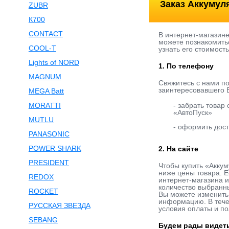
Заказ Аккумул
ZUBR
К700
CONTACT
В интернет-магазин
можете познакомитьс
COOL-T
узнать его стоимост
Lights of NORD
1. По телефону
MAGNUM
Свяжитесь с нами п
заинтересовавшего В
MEGA Batt
MORATTI
- забрать товар
«АвтоПуск»
MUTLU
- оформить дост
PANASONIC
POWER SHARK
2. На сайте
PRESIDENT
Чтобы купить «Аккум
ниже цены товара. Е
REDOX
интернет-магазина и
количество выбранны
ROCKET
Вы можете изменить 
информацию. В течен
РУССКАЯ ЗВЕЗДА
условия оплаты и по
SEBANG
Будем рады видеть