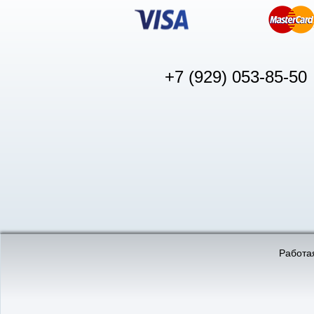
+7 (929) 053-85-50
© «АвтоПуск», 2011-2026:
©
«Вебмеханика»
- создание и 
Работая
Интернет-магазин
аккумуляторов в Нижнем
Новгороде