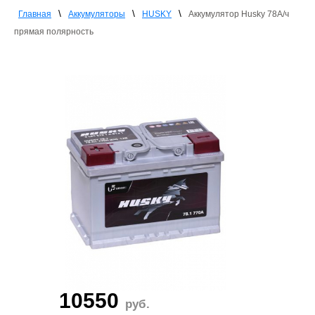
\
\
\
Главная
Аккумуляторы
HUSKY
Аккумулятор Husky 78А/ч
прямая полярнoсть
10550
руб.