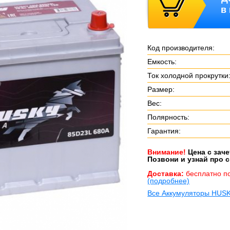
в
Код производителя:
Емкость:
Ток холодной прокрутки
Размер:
Вес:
Полярность:
Гарантия:
Внимание!
Цена с зач
Позвони и узнай про с
Доставка:
бесплатно п
(подробнее)
Все Аккумуляторы HUS