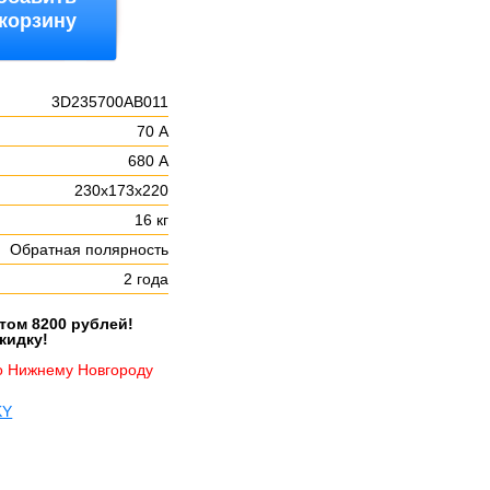
 корзину
3D235700AB011
70 А
:
680 А
230х173х220
16 кг
Обратная полярность
2 года
етом 8200 рублей!
кидку!
о Нижнему Новгороду
KY