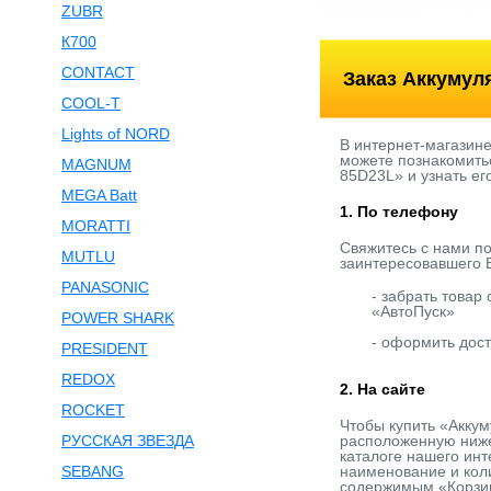
ZUBR
К700
CONTACT
Заказ Аккумул
COOL-T
Lights of NORD
В интернет-магазин
можете познакомитьс
MAGNUM
85D23L» и узнать ег
MEGA Batt
1. По телефону
MORATTI
Свяжитесь с нами п
MUTLU
заинтересовавшего В
PANASONIC
- забрать товар
«АвтоПуск»
POWER SHARK
- оформить дост
PRESIDENT
REDOX
2. На сайте
ROCKET
Чтобы купить «Аккум
РУССКАЯ ЗВЕЗДА
расположенную ниже
каталоге нашего инт
SEBANG
наименование и коли
содержимым «Корзины