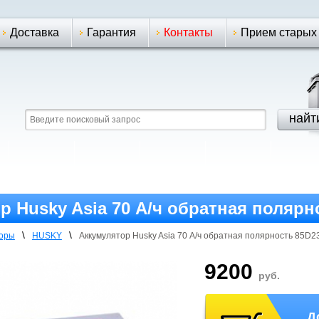
Доставка
Гарантия
Контакты
Прием старых
р Husky Asia 70 А/ч обратная полярн
\
\
торы
HUSKY
Аккумулятор Husky Asia 70 А/ч обратная полярнoсть 85D2
9200
руб.
Д