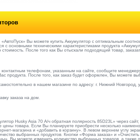
яторов
е «АвтоПуск» Вы можете купить Аккумулятор с оптимальным соотно
я с основными техническими характеристиками продукта «Аккумуля
о стоимость. После того как Вы отыскали подходящий товар, заказа
о контактным телефонам, указанным на сайте, сообщите менеджер
ас продукта. После того, как заказ будет оформлен, Вы можете в
 самостоятельно в нашем магазине по адресу: г. Нижний Новгород, у
авку заказа на дом.
улятор Husky Asia 70 А/ч обратная полярнoсть 85D23L» через сайт,
 цены товара. Если Вы планируете приобрести несколько наименов
ернет-магазина и «добавить в корзину». В левом верхнем углу экра
чество выбранных продуктов. Кнопки «Форма заказа» и «Очистить 
». Вы можете изменить количество выбранных товаров, а также о