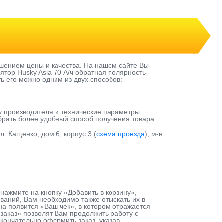
шением цены и качества. На нашем сайте Вы
тор Husky Asia 70 А/ч обратная полярнoсть
ть его можно одним из двух способов:
у производителя и технические параметры
ыбрать более удобный способ получения товара:
л. Кащенко, дом 6, корпус 3 (
схема проезда
), м-н
 нажмите на кнопку «Добавить в корзину»,
аний, Вам необходимо также отыскать их в
на появится «Ваш чек», в котором отражается
заказ» позволят Вам продолжить работу с
кончательно оформить заказ, указав