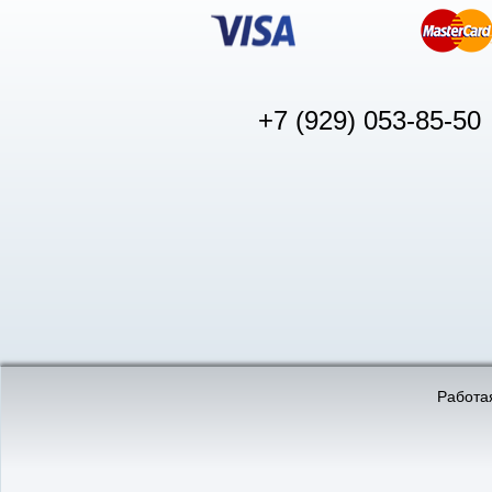
+7 (929) 053-85-50
© «АвтоПуск», 2011-2026:
©
«Вебмеханика»
- создание и 
Работая
Интернет-магазин
аккумуляторов в Нижнем
Новгороде