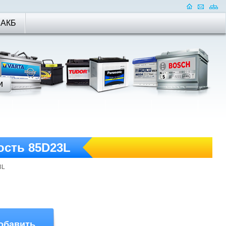
 АКБ
oсть 85D23L
3L
обавить