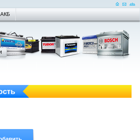
 АКБ
oсть
обавить