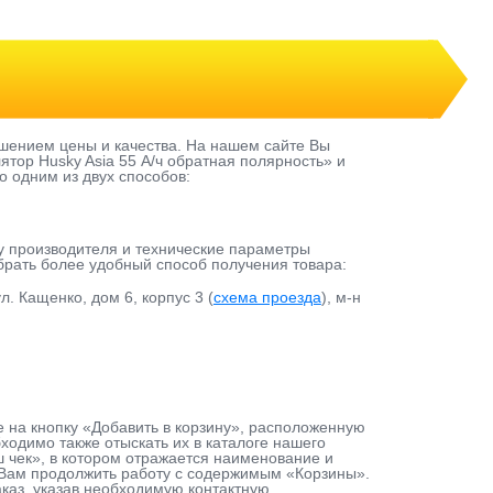
шением цены и качества. На нашем сайте Вы
тор Husky Asia 55 А/ч обратная полярнoсть» и
о одним из двух способов:
у производителя и технические параметры
ыбрать более удобный способ получения товара:
л. Кащенко, дом 6, корпус 3 (
схема проезда
), м-н
е на кнопку «Добавить в корзину», расположенную
одимо также отыскать их в каталоге нашего
ш чек», в котором отражается наименование и
т Вам продолжить работу с содержимым «Корзины».
каз, указав необходимую контактную