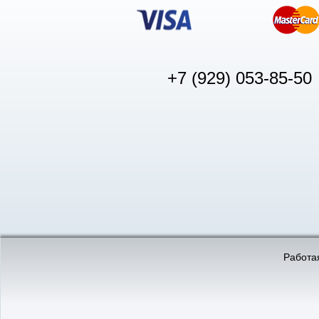
+7 (929) 053-85-50
© «АвтоПуск», 2011-2026:
©
«Вебмеханика»
- создание и 
Работая
Интернет-магазин
аккумуляторов в Нижнем
Новгороде