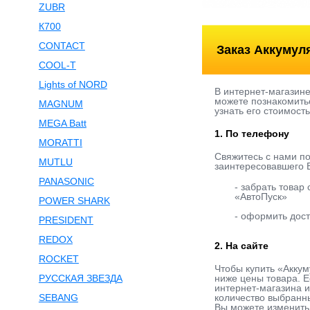
ZUBR
К700
CONTACT
Заказ Аккумул
COOL-T
Lights of NORD
В интернет-магазин
можете познакомитьс
MAGNUM
узнать его стоимост
MEGA Batt
1. По телефону
MORATTI
Свяжитесь с нами п
MUTLU
заинтересовавшего В
PANASONIC
- забрать товар
«АвтоПуск»
POWER SHARK
- оформить дост
PRESIDENT
REDOX
2. На сайте
ROCKET
Чтобы купить «Аккум
РУССКАЯ ЗВЕЗДА
ниже цены товара. Е
интернет-магазина и
SEBANG
количество выбранны
Вы можете изменить 