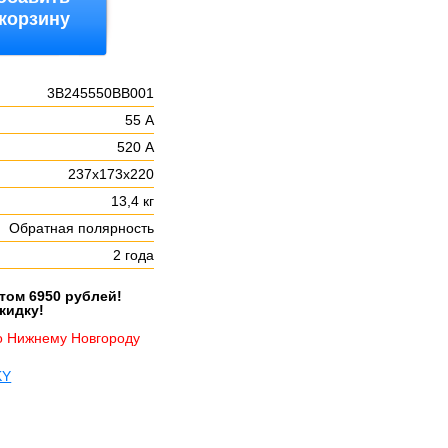
 корзину
3B245550BB001
55 А
:
520 А
237х173х220
13,4 кг
Обратная полярность
2 года
етом 6950 рублей!
кидку!
о Нижнему Новгороду
KY