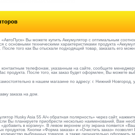
яторов
е «АвтоПуск» Вы можете купить Аккумулятор с оптимальным соотно
я с основными техническими характеристиками продукта «Аккумуля
ь. После того как Вы отыскали подходящий товар, заказать его можн
о контактным телефонам, указанным на сайте, сообщите менеджер
ас продукта. После того, как заказ будет оформлен, Вы можете в
 самостоятельно в нашем магазине по адресу: г. Нижний Новгород, у
авку заказа на дом.
улятор Husky Asia 55 А/ч обратная полярнoсть» через сайт, нажмит
сли Вы планируете приобрести несколько наименований, Вам необх
 «добавить в корзину». В левом верхнем углу экрана появится «Ва
х продуктов. Кнопки «Форма заказа» и «Очистить заказ» позволя
количество выбранных товаров, а также окончательно оформить за