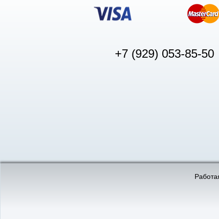
+7 (929) 053-85-50
© «АвтоПуск», 2011-2026:
©
«Вебмеханика»
- создание и 
Работая
Интернет-магазин
аккумуляторов в Нижнем
Новгороде