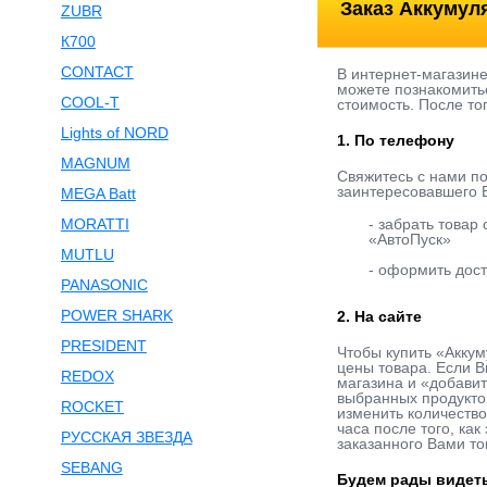
Заказ Аккумул
ZUBR
К700
CONTACT
В интернет-магазин
можете познакомить
COOL-T
стоимость. После то
Lights of NORD
1. По телефону
MAGNUM
Свяжитесь с нами п
заинтересовавшего В
MEGA Batt
MORATTI
- забрать товар
«АвтоПуск»
MUTLU
- оформить дост
PANASONIC
POWER SHARK
2. На сайте
PRESIDENT
Чтобы купить «Акку
цены товара. Если В
REDOX
магазина и «добавит
выбранных продукто
ROCKET
изменить количество
часа после того, ка
РУССКАЯ ЗВЕЗДА
заказанного Вами то
SEBANG
Будем рады видеть