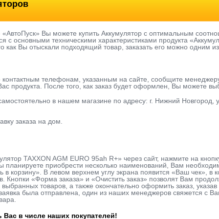
яторов
е «АвтоПуск» Вы можете купить Аккумулятор с оптимальным соотно
ся с основными техническими характеристиками продукта «Аккуму
го как Вы отыскали подходящий товар, заказать его можно одним из
о контактным телефонам, указанным на сайте, сообщите менеджер
ас продукта. После того, как заказ будет оформлен, Вы можете в
 самостоятельно в нашем магазине по адресу: г. Нижний Новгород, у
авку заказа на дом.
мулятор TAXXON AGM EURO 95ah R+» через сайт, нажмите на кнопк
ы планируете приобрести несколько наименований, Вам необходимо
ь в корзину». В левом верхнем углу экрана появится «Ваш чек», в
в. Кнопки «Форма заказа» и «Очистить заказ» позволят Вам продо
 выбранных товаров, а также окончательно оформить заказ, указ
к заявка была отправлена, один из наших менеджеров свяжется с В
вара.
 Вас в числе наших покупателей!