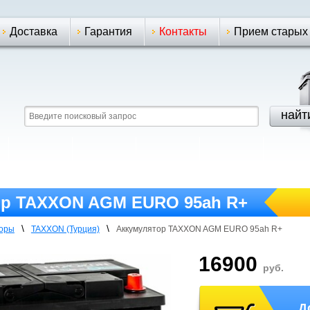
Доставка
Гарантия
Контакты
Прием старых
ор TAXXON AGM EURO 95ah R+
\
\
торы
TAXXON (Турция)
Аккумулятор TAXXON AGM EURO 95ah R+
16900
руб.
Д