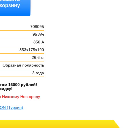
 корзину
708095
95 А/ч
850 А
353х175х190
26,6 кг
Обратная полярность
3 года
етом 16000 рублей!
кидку!
о Нижнему Новгороду
ON (Турция)