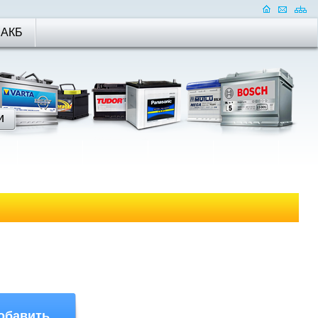
 АКБ
обавить