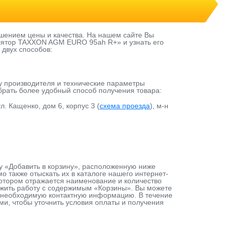
шением цены и качества. На нашем сайте Вы
лятор TAXXON AGM EURO 95ah R+» и узнать его
 двух способов:
у производителя и технические параметры
ыбрать более удобный способ получения товара:
л. Кащенко, дом 6, корпус 3 (
схема проезда
), м-н
у «Добавить в корзину», расположенную ниже
 также отыскать их в каталоге нашего интернет-
 котором отражается наименование и количество
лжить работу с содержимым «Корзины». Вы можете
ав необходимую контактную информацию. В течение
ами, чтобы уточнить условия оплаты и получения