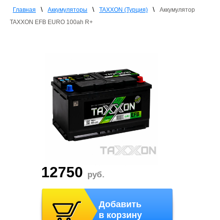
\
\
\
Главная
Аккумуляторы
TAXXON (Турция)
Аккумулятор
TAXXON EFB EURO 100ah R+
12750
руб.
Добавить
в корзину