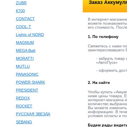
Заказ Аккумул
ZUBR
К700
CONTACT
В интернет-магазин
можете познакомить
COOL-T
его стоимость. Посл
Lights of NORD
1. По телефону
MAGNUM
Свяжитесь с нами п
заинтересовавшего В
MEGA Batt
MORATTI
- забрать товар
«АвтоПуск»
MUTLU
- оформить дост
PANASONIC
POWER SHARK
2. На сайте
PRESIDENT
Чтобы купить «Акку
ниже цены товара. Е
REDOX
интернет-магазина и
количество выбранны
ROCKET
Вы можете изменить 
информацию. В течен
РУССКАЯ ЗВЕЗДА
условия оплаты и по
SEBANG
Будем рады видеть