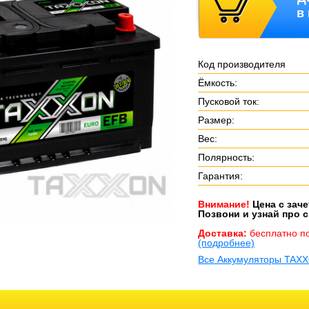
в
Код производителя
Ёмкость:
Пусковой ток:
Размер:
Вес:
Полярность:
Гарантия:
Внимание!
Цена с зач
Позвони и узнай про с
Доставка:
бесплатно п
(подробнее)
Все Аккумуляторы TAXX