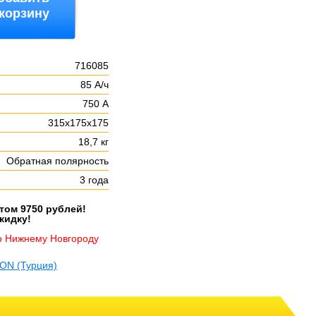
 корзину
716085
85 А/ч
750 А
315х175х175
18,7 кг
Обратная полярность
3 года
етом 9750 рублей!
кидку!
о Нижнему Новгороду
ON (Турция)