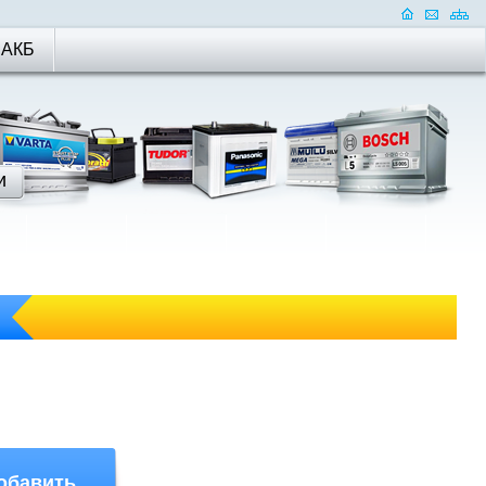
 АКБ
обавить