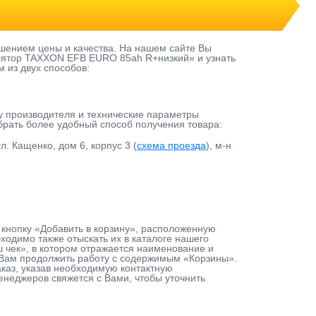
шением цены и качества. На нашем сайте Вы
улятор TAXXON EFB EURO 85ah R+низкий» и узнать
м из двух способов:
у производителя и технические параметры
ыбрать более удобный способ получения товара:
л. Кащенко, дом 6, корпус 3 (
схема проезда
), м-н
кнопку «Добавить в корзину», расположенную
одимо также отыскать их в каталоге нашего
ш чек», в котором отражается наименование и
т Вам продолжить работу с содержимым «Корзины».
каз, указав необходимую контактную
енеджеров свяжется с Вами, чтобы уточнить