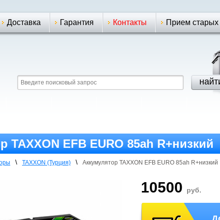
Доставка
Гарантия
Контакты
Прием старых
ор TAXXON EFB EURO 85ah R+низкий
\
\
торы
TAXXON (Турция)
Аккумулятор TAXXON EFB EURO 85ah R+низкий
10500
руб.
Д