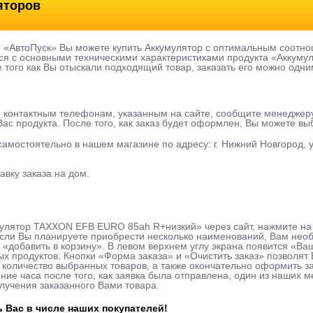
яторов
е «АвтоПуск» Вы можете купить Аккумулятор с оптимальным соотно
ся с основными техническими характеристиками продукта «Аккум
е того как Вы отыскали подходящий товар, заказать его можно одни
о контактным телефонам, указанным на сайте, сообщите менеджер
ас продукта. После того, как заказ будет оформлен, Вы можете в
 самостоятельно в нашем магазине по адресу: г. Нижний Новгород, у
авку заказа на дом.
мулятор TAXXON EFB EURO 85ah R+низкий» через сайт, нажмите на 
сли Вы планируете приобрести несколько наименований, Вам необх
 «добавить в корзину». В левом верхнем углу экрана появится «Ва
х продуктов. Кнопки «Форма заказа» и «Очистить заказ» позволя
количество выбранных товаров, а также окончательно оформить за
ие часа после того, как заявка была отправлена, один из наших м
лучения заказанного Вами товара.
 Вас в числе наших покупателей!