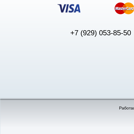
+7 (929) 053-85-50
© «АвтоПуск», 2011-2026:
©
«Вебмеханика»
- создание и 
Работая
Интернет-магазин
аккумуляторов в Нижнем
Новгороде