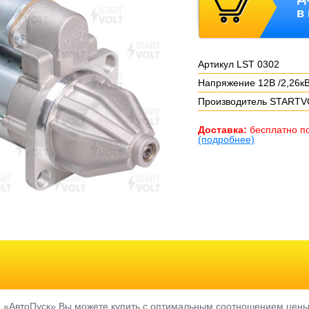
в
Артикул LST 0302
Напряжение 12В /2,26к
Производитель START
Доставка:
бесплатно п
(подробнее)
е «АвтоПуск» Вы можете купить с оптимальным соотношением цены