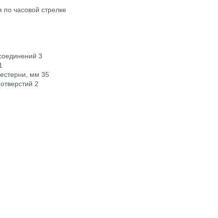
 по часовой стрелке
соединений 3
1
естерни, мм 35
отверстий 2