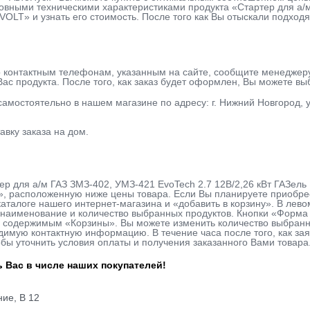
овными техническими характеристиками продукта «Стартер для а/м
LT» и узнать его стоимость. После того как Вы отыскали подходя
о контактным телефонам, указанным на сайте, сообщите менеджер
ас продукта. После того, как заказ будет оформлен, Вы можете в
 самостоятельно в нашем магазине по адресу: г. Нижний Новгород, у
авку заказа на дом.
ер для а/м ГАЗ ЗМЗ-402, УМЗ-421 EvoTech 2.7 12В/2,26 кВт ГАЗел
у», расположенную ниже цены товара. Если Вы планируете приобр
 каталоге нашего интернет-магазина и «добавить в корзину». В лево
наименование и количество выбранных продуктов. Кнопки «Форма з
с содержимым «Корзины». Вы можете изменить количество выбранн
одимую контактную информацию. В течение часа после того, как з
обы уточнить условия оплаты и получения заказанного Вами товара
 Вас в числе наших покупателей!
ие, В 12