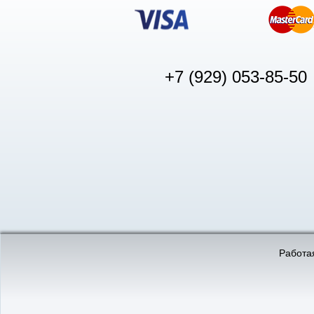
+7 (929) 053-85-50
© «АвтоПуск», 2011-2026:
©
«Вебмеханика»
- создание и 
Работая
Интернет-магазин
аккумуляторов в Нижнем
Новгороде