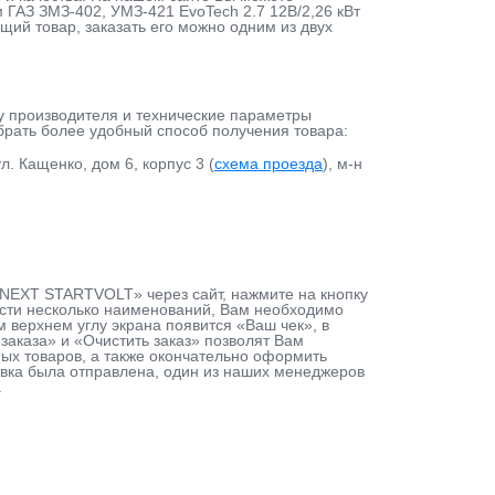
 ГАЗ ЗМЗ-402, УМЗ-421 EvoTech 2.7 12В/2,26 кВт
щий товар, заказать его можно одним из двух
у производителя и технические параметры
ыбрать более удобный способ получения товара:
л. Кащенко, дом 6, корпус 3 (
схема проезда
), м-н
ь NEXT STARTVOLT» через сайт, нажмите на кнопку
ести несколько наименований, Вам необходимо
м верхнем углу экрана появится «Ваш чек», в
аказа» и «Очистить заказ» позволят Вам
ых товаров, а также окончательно оформить
аявка была отправлена, один из наших менеджеров
.