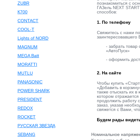
ZUBR
познакомиться с осн
ГАЗель NEXT STARTVO
К700
способов:
CONTACT
1. По телефону
COOL-T
Свяжитесь с нами п
заинтересовавшего В
Lights of NORD
- забрать товар
MAGNUM
«АвтоПуск»
MEGA Batt
- оформить дост
MORATTI
2. На сайте
MUTLU
PANASONIC
Чтобы купить «Старт
«Добавить в корзин
POWER SHARK
также отыскать их в
котором отражается 
PRESIDENT
продолжить работу 
заказ, указав необх
REDOX
свяжется с Вами, чт
ROCKET
Будем рады видеть
РУССКАЯ ЗВЕЗДА
SEBANG
Номинальное напряжен