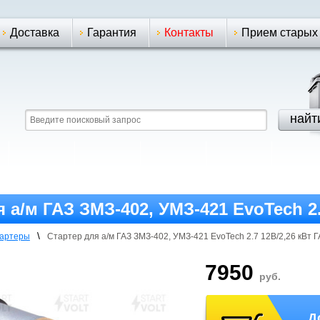
Доставка
Гарантия
Контакты
Прием старых
 а/м ГАЗ ЗМЗ-402, УМЗ-421 EvoTech 2
T
\
артеры
Стартер для а/м ГАЗ ЗМЗ-402, УМЗ-421 EvoTech 2.7 12В/2,26 кВ
7950
руб.
Д