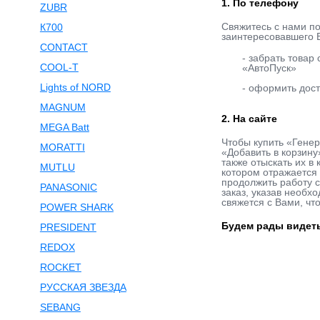
1. По телефону
ZUBR
Свяжитесь с нами п
К700
заинтересовавшего В
CONTACT
- забрать товар
COOL-T
«АвтоПуск»
Lights of NORD
- оформить дост
MAGNUM
2. На сайте
MEGA Batt
Чтобы купить «Генер
MORATTI
«Добавить в корзин
также отыскать их в
MUTLU
котором отражается 
продолжить работу 
PANASONIC
заказ, указав необх
свяжется с Вами, чт
POWER SHARK
Будем рады видеть
PRESIDENT
REDOX
ROCKET
РУССКАЯ ЗВЕЗДА
SEBANG