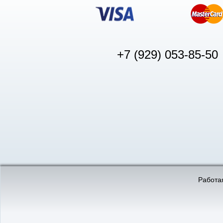
+7 (929) 053-85-50
© «АвтоПуск», 2011-2026:
©
«Вебмеханика»
- создание и 
Работая
Интернет-магазин
аккумуляторов в Нижнем
Новгороде