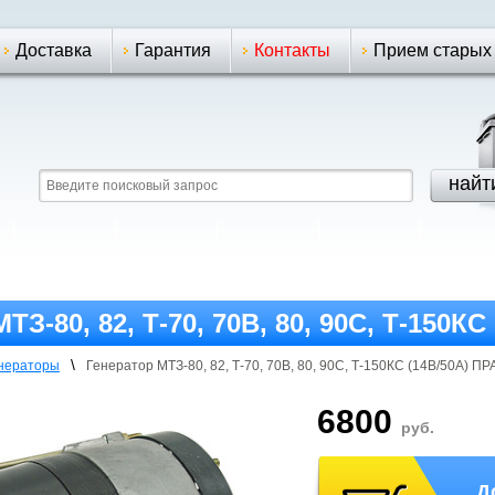
Доставка
Гарантия
Контакты
Прием старых
ТЗ-80, 82, Т-70, 70В, 80, 90С, Т-150КС
\
нераторы
Генератор МТЗ-80, 82, Т-70, 70В, 80, 90С, Т-150КС (14В/50А) ПР
6800
руб.
Д