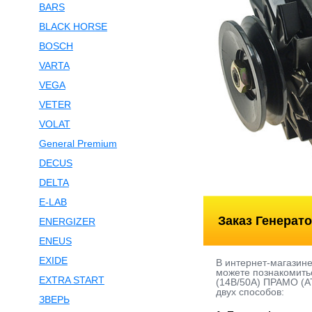
BARS
BLACK HORSE
BOSCH
VARTA
VEGA
VETER
VOLAT
General Premium
DECUS
DELTA
E-LAB
Заказ Генерат
ENERGIZER
ENEUS
EXIDE
В интернет-магазин
можете познакомитьс
EXTRA START
(14В/50А) ПРАМО (АТ
двух способов:
ЗВЕРЬ