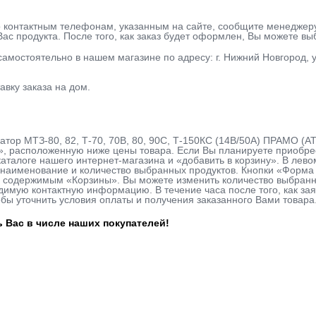
о контактным телефонам, указанным на сайте, сообщите менеджер
ас продукта. После того, как заказ будет оформлен, Вы можете в
 самостоятельно в нашем магазине по адресу: г. Нижний Новгород, у
авку заказа на дом.
атор МТЗ-80, 82, Т-70, 70В, 80, 90С, Т-150КС (14В/50А) ПРАМО (АТ 
у», расположенную ниже цены товара. Если Вы планируете приобр
 каталоге нашего интернет-магазина и «добавить в корзину». В лево
наименование и количество выбранных продуктов. Кнопки «Форма з
с содержимым «Корзины». Вы можете изменить количество выбранн
одимую контактную информацию. В течение часа после того, как з
обы уточнить условия оплаты и получения заказанного Вами товара
 Вас в числе наших покупателей!