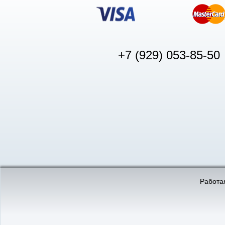
+7 (929) 053-85-50
© «АвтоПуск», 2011-2026:
©
«Вебмеханика»
- создание и 
Работая
Интернет-магазин
аккумуляторов в Нижнем
Новгороде