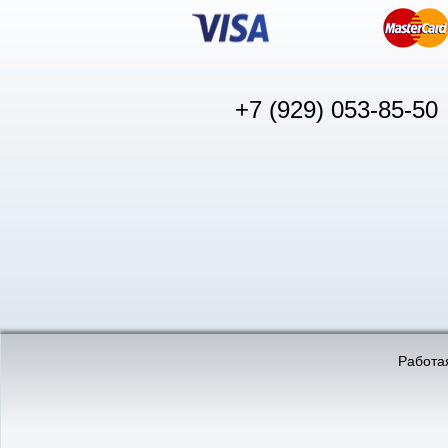
+7 (929) 053-85-50
© «АвтоПуск», 2011-2026:
©
«Вебмеханика»
- создание и 
Работая
Интернет-магазин
аккумуляторов в Нижнем
Новгороде