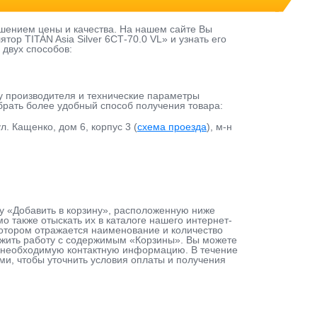
шением цены и качества. На нашем сайте Вы
ор TITAN Asia Silver 6СТ-70.0 VL» и узнать его
 двух способов:
у производителя и технические параметры
ыбрать более удобный способ получения товара:
л. Кащенко, дом 6, корпус 3 (
схема проезда
), м-н
пку «Добавить в корзину», расположенную ниже
 также отыскать их в каталоге нашего интернет-
 котором отражается наименование и количество
лжить работу с содержимым «Корзины». Вы можете
ав необходимую контактную информацию. В течение
ами, чтобы уточнить условия оплаты и получения