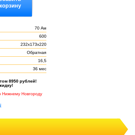
 корзину
70 Ам
600
232х173х220
Обратная
16,5
36 мес
етом 8950 рублей!
кидку!
о Нижнему Новгороду
N