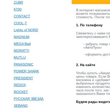
ZUBR
К700
В интернет-магазин
можете познакомитьс
CONTACT
стоимость. После то
COOL-T
1. По телефону
Lights of NORD
Свяжитесь с нами п
заинтересовавшего В
MAGNUM
MEGA Batt
- забрать товар
«АвтоПуск»
MORATTI
- оформить дост
MUTLU
PANASONIC
2. На сайте
POWER SHARK
Чтобы купить «Аккум
цены товара. Если В
PRESIDENT
магазина и «добавит
выбранных продукто
REDOX
изменить количество
часа после того, ка
ROCKET
заказанного Вами то
РУССКАЯ ЗВЕЗДА
Будем рады видеть
SEBANG