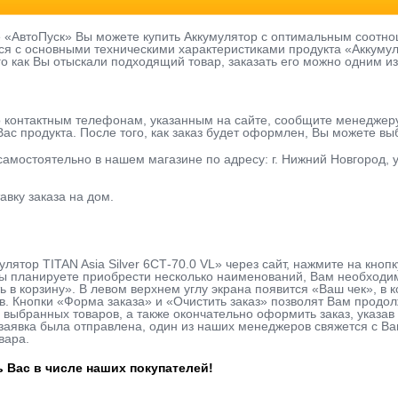
е «АвтоПуск» Вы можете купить Аккумулятор с оптимальным соотно
я с основными техническими характеристиками продукта «Аккумулят
го как Вы отыскали подходящий товар, заказать его можно одним из
о контактным телефонам, указанным на сайте, сообщите менеджер
ас продукта. После того, как заказ будет оформлен, Вы можете в
 самостоятельно в нашем магазине по адресу: г. Нижний Новгород, у
авку заказа на дом.
улятор TITAN Asia Silver 6СТ-70.0 VL» через сайт, нажмите на кно
ы планируете приобрести несколько наименований, Вам необходимо
ь в корзину». В левом верхнем углу экрана появится «Ваш чек», в
в. Кнопки «Форма заказа» и «Очистить заказ» позволят Вам продо
 выбранных товаров, а также окончательно оформить заказ, указ
к заявка была отправлена, один из наших менеджеров свяжется с В
вара.
 Вас в числе наших покупателей!