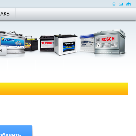
 АКБ
обавить