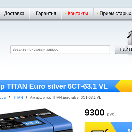
Доставка
Гарантия
Контакты
Прием старых
 TITAN Euro silver 6СТ-63.1 VL
\
\
торы
TITAN
Аккумулятор TITAN Euro silver 6СТ-63.1 VL
9300
руб.
Д