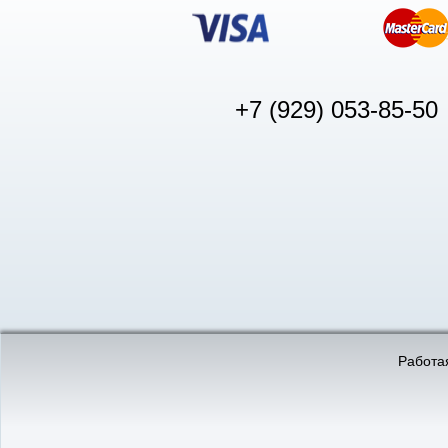
+7 (929) 053-85-50
© «АвтоПуск», 2011-2026:
©
«Вебмеханика»
- создание и 
Работая
Интернет-магазин
аккумуляторов в Нижнем
Новгороде