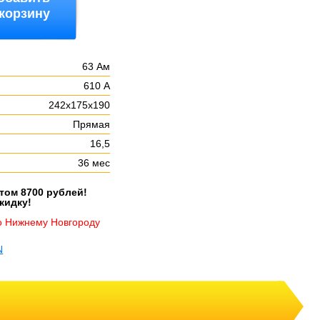
 корзину
63 Ам
610 А
242х175х190
Прямая
16,5
36 мес
етом 8700 рублей!
кидку!
о Нижнему Новгороду
N