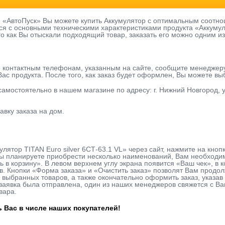
е «АвтоПуск» Вы можете купить Аккумулятор с оптимальным соотно
я с основными техническими характеристиками продукта «Аккумулят
го как Вы отыскали подходящий товар, заказать его можно одним из
о контактным телефонам, указанным на сайте, сообщите менеджер
ас продукта. После того, как заказ будет оформлен, Вы можете в
 самостоятельно в нашем магазине по адресу: г. Нижний Новгород, у
авку заказа на дом.
улятор TITAN Euro silver 6СТ-63.1 VL» через сайт, нажмите на кно
ы планируете приобрести несколько наименований, Вам необходимо
ь в корзину». В левом верхнем углу экрана появится «Ваш чек», в
в. Кнопки «Форма заказа» и «Очистить заказ» позволят Вам продо
 выбранных товаров, а также окончательно оформить заказ, указ
к заявка была отправлена, один из наших менеджеров свяжется с В
вара.
 Вас в числе наших покупателей!