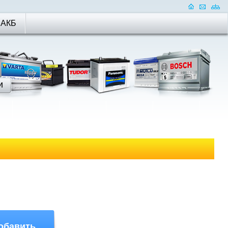
 АКБ
обавить