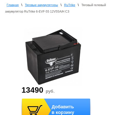
\
\
\
Главная
Тяговые аккумуляторы
RuTrike
Тяговый гелевый
аккумулятор RuTrike 6-EVF-55 12V55A/H C3
13490
руб.
Добавить
в корзину