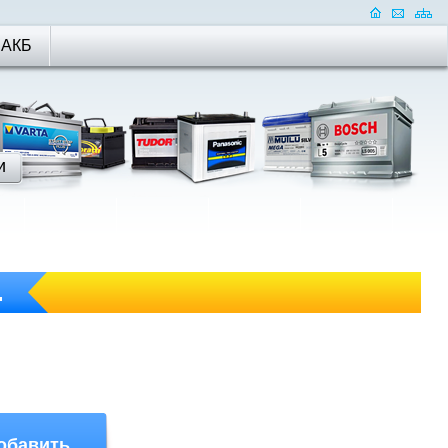
 АКБ
.
обавить