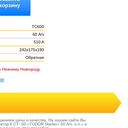
 корзину
TC600
60 А/ч
510 A
242х175х190
Обратная
о Нижнему Новгороду
OR
шением цены и качества. На нашем сайте Вы
ор 6 СТ- 60 «TUDOR Starter» 60 А/ч. о.п.» и