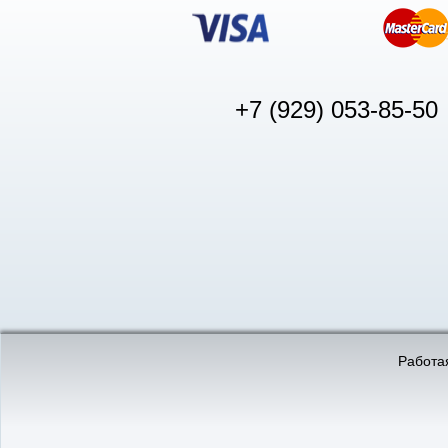
+7 (929) 053-85-50
© «АвтоПуск», 2011-2026:
©
«Вебмеханика»
- создание и 
Работая
Интернет-магазин
аккумуляторов в Нижнем
Новгороде