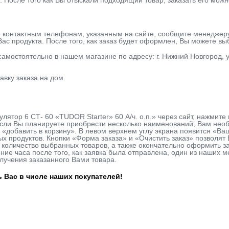
ь. После того как Вы отыскали подходящий товар, заказать его можн
о контактным телефонам, указанным на сайте, сообщите менеджер
ас продукта. После того, как заказ будет оформлен, Вы можете в
 самостоятельно в нашем магазине по адресу: г. Нижний Новгород, у
авку заказа на дом.
улятор 6 СТ- 60 «TUDOR Starter» 60 А/ч. о.п.» через сайт, нажмит
сли Вы планируете приобрести несколько наименований, Вам необх
 «добавить в корзину». В левом верхнем углу экрана появится «Ва
х продуктов. Кнопки «Форма заказа» и «Очистить заказ» позволя
количество выбранных товаров, а также окончательно оформить за
ие часа после того, как заявка была отправлена, один из наших м
лучения заказанного Вами товара.
 Вас в числе наших покупателей!