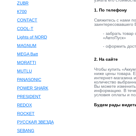
узнать его стоимост
ZUBR
1. По телефону
К700
CONTACT
Свяжитесь с нами п
заинтересовавшего В
COOL-T
- забрать товар
Lights of NORD
«АвтоПуск»
MAGNUM
- оформить дост
MEGA Batt
2. На сайте
MORATTI
Чтобы купить «Аккум
MUTLU
ниже цены товара. Е
интернет-магазина и
PANASONIC
количество выбранны
Вы можете изменить 
POWER SHARK
информацию. В течен
условия оплаты и по
PRESIDENT
Будем рады видеть
REDOX
ROCKET
РУССКАЯ ЗВЕЗДА
SEBANG