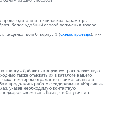
о одним из двух способов:
у производителя и технические параметры
ыбрать более удобный способ получения товара:
л. Кащенко, дом 6, корпус 3 (
схема проезда
), м-н
е на кнопку «Добавить в корзину», расположенную
одимо также отыскать их в каталоге нашего
ш чек», в котором отражается наименование и
т Вам продолжить работу с содержимым «Корзины».
каз, указав необходимую контактную
енеджеров свяжется с Вами, чтобы уточнить