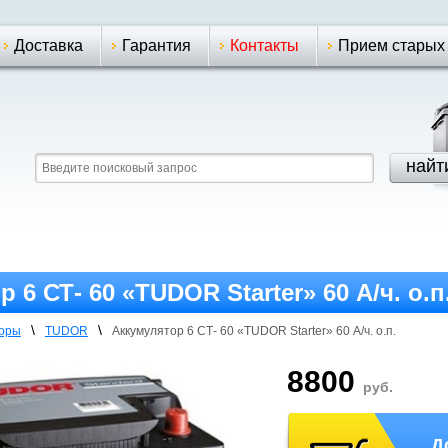
Доставка
Гарантия
Контакты
Прием старых
 6 СТ- 60 «TUDOR Starter» 60 А/ч. о.п
\
\
торы
TUDOR
Аккумулятор 6 СТ- 60 «TUDOR Starter» 60 А/ч. о.п.
8800
руб.
Д