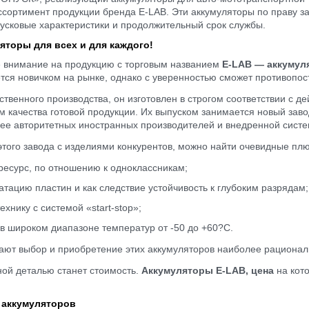
ссортимент продукции бренда E-LAB. Эти аккумуляторы по праву з
пусковые характеристики и продолжительный срок службы.
яторы для всех и для каждого!
е внимание на продукцию с торговым названием
E-LAB — аккумул
тся новичком на рынке, однако с уверенностью сможет противопос
ственного производства, он изготовлен в строгом соответствии 
м качества готовой продукции. Их выпуском занимается новый 
е авторитетных иностранных производителей и внедренной систем
того завода с изделиями конкурентов, можно найти очевидные пл
ресурс, по отношению к одноклассникам;
ацию пластин и как следствие устойчивость к глубоким разрядам;
хнику с системой «start-stop»;
в широком диапазоне температур от -50 до +60?C.
ают выбор и приобретение этих аккумуляторов наиболее рационал
ой деталью станет стоимость.
Аккумуляторы E-LAB, цена
на кото
 аккумуляторов