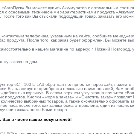
е «АвтоПуск» Вы можете купить Аккумулятор с оптимальным соотно
ся с основными техническими характеристиками продукта «Аккуму
ь. После того как Вы отыскали подходящий товар, заказать его можн
о контактным телефонам, указанным на сайте, сообщите менеджер
ас продукта. После того, как заказ будет оформлен, Вы можете в
 самостоятельно в нашем магазине по адресу: г. Нижний Новгород, у
авку заказа на дом.
улятор 6СТ-100 E-LAB обратная полярность» через сайт, нажмите 
сли Вы планируете приобрести несколько наименований, Вам необх
 «добавить в корзину». В левом верхнем углу экрана появится «Ва
х продуктов. Кнопки «Форма заказа» и «Очистить заказ» позволя
количество выбранных товаров, а также окончательно оформить за
ие часа после того, как заявка была отправлена, один из наших м
лучения заказанного Вами товара.
 Вас в числе наших покупателей!
ТОПУСК», реализующий аккумуляторы для авто-мототранспортной т