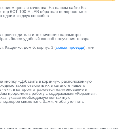
шением цены и качества. На нашем сайте Вы
лятор 6СТ-100 E-LAB обратная полярность» и
о одним из двух способов:
у производителя и технические параметры
ыбрать более удобный способ получения товара:
л. Кащенко, дом 6, корпус 3 (
схема проезда
), м-н
на кнопку «Добавить в корзину», расположенную
одимо также отыскать их в каталоге нашего
ш чек», в котором отражается наименование и
т Вам продолжить работу с содержимым «Корзины».
каз, указав необходимую контактную
енеджеров свяжется с Вами, чтобы уточнить
ехники и сопутствующие товары предлагает вниманию своих