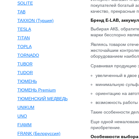
SOLITE
покупателей богатый а
качество, прекрасные 
TAB
Бренд E-LAB, аккумул
TAXXON (Турция)
Выбирая АКБ, обратит
TESLA
марки бесспорно являе
TITAN
Являясь товаром отече
TOPLA
жесточайшим контроле
TORNADO
оборудованием наиболе
TUBOR
Сравнивая продукцию э
TUDOR
увеличенный в двое 
ТЮМЕНЬ
минимальную сульфат
ТЮМЕНЬ Premium
ориентацию на автоте
ТЮМЕНСКИЙ МЕДВЕДЬ
возможность работы 
UNIKUM
Такие особенности дел
UNO
Еще одной немаловажн
FIAMM
приобретение.
FRANK (Белоруссия)
Особенности выбора