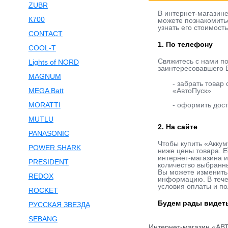
ZUBR
В интернет-магазин
К700
можете познакомить
узнать его стоимост
CONTACT
1. По телефону
COOL-T
Свяжитесь с нами п
Lights of NORD
заинтересовавшего В
MAGNUM
- забрать товар
MEGA Batt
«АвтоПуск»
MORATTI
- оформить дост
MUTLU
2. На сайте
PANASONIC
Чтобы купить «Аккум
POWER SHARK
ниже цены товара. Е
интернет-магазина и
PRESIDENT
количество выбранны
Вы можете изменить 
REDOX
информацию. В течен
условия оплаты и по
ROCKET
Будем рады видеть
РУССКАЯ ЗВЕЗДА
SEBANG
Интернет-магазин «АВ