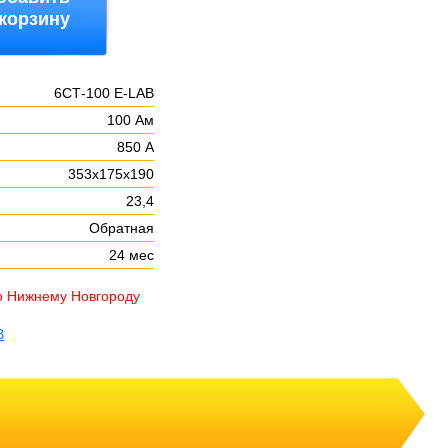
 корзину
6СТ-100 E-LAB
100 Ам
850 А
353х175х190
23,4
Обратная
24 мес
о Нижнему Новгороду
B