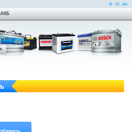
 АКБ
ть
обавить