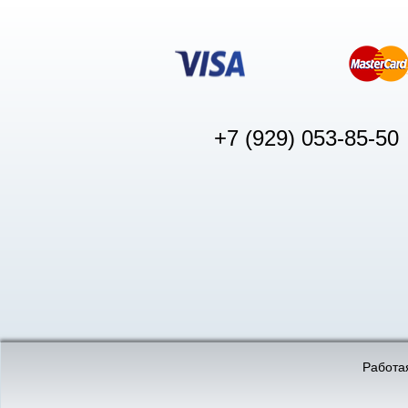
+7 (929) 053-85-50
© «АвтоПуск», 2011-2026:
©
«Вебмеханика»
- создание и 
Работая
Интернет-магазин
аккумуляторов в Нижнем
Новгороде