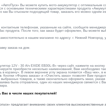
е «АвтоПуск» Вы можете купить мото-аккумулятор с оптимальным с
я с основными техническими характеристиками продукта «Аккумуля
го как Вы отыскали подходящий товар, заказать его можно одним из
о контактным телефонам, указанным на сайте, сообщите менеджер
ас продукта. После того, как заказ будет оформлен, Вы можете в
 самостоятельно в нашем магазине по адресу: г. Нижний Новгород, у
авку заказа на дом.
улятор 12V - 30 А/ч EXIDE EB30L-B» через сайт, нажмите на кнопк
нируете приобрести несколько наименований, Вам необходимо такж
ь в корзину». В левом верхнем углу экрана появится «Ваш чек», в
в. Кнопки «Форма заказа» и «Очистить заказ» позволят Вам продо
 выбранных товаров, а также окончательно оформить заказ, указ
к заявка была отправлена, один из наших менеджеров свяжется с В
вара.
 Вас в числе наших покупателей!
опуск» предлагает вниманию своих клиентов высококачественные а