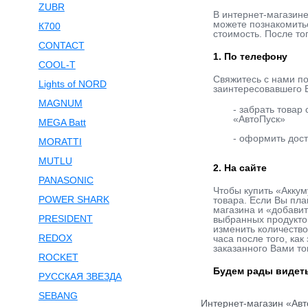
ZUBR
В интернет-магазин
можете познакомитьс
К700
стоимость. После то
CONTACT
1. По телефону
COOL-T
Свяжитесь с нами п
Lights of NORD
заинтересовавшего В
MAGNUM
- забрать товар
«АвтоПуск»
MEGA Batt
- оформить дост
MORATTI
MUTLU
2. На сайте
PANASONIC
Чтобы купить «Аккум
POWER SHARK
товара. Если Вы пла
магазина и «добавит
PRESIDENT
выбранных продукто
изменить количество
REDOX
часа после того, ка
заказанного Вами то
ROCKET
Будем рады видеть
РУССКАЯ ЗВЕЗДА
SEBANG
Интернет-магазин «Авт