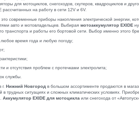
яторы для мотоциклов, снегоходов, скутеров, квадроциклов и друг
 рассчитанных на работу в сети 12V и 6V.
 это современные приборы накопления электрической энергии, к
тями авто и мотовладельцев. Выбирая
мотоаккумулятор EXIDE
ну
о транспорта и работы его бортовой сети. Выбор именно этого бре
 любое время года и любую погоду;
рт;
рактеристики;
ти и отсутствия проблем с протечками электролита;
ок службы.
 г.
Нижний Новгород
в большом ассортименте продаются в магази
й в трудных ситуациях и сложных климатических условиях. Приобр
а.
Аккумулятор EXIDE для мотоцикла
или снегохода от «Автопуск