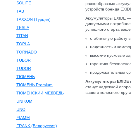
SOLITE
разнообразные аккумул
устройств бренда EXIDE
TAB
Аккумуляторы EXIDE —
TAXXON (Турция)
диктуемыми потребнос
TESLA
успешного старта вашег
TITAN
стабильную работу в
TOPLA
надежность и комфо
TORNADO
высокие пусковые ха
TUBOR
гарантию безопаснос
TUDOR
продолжительный ср
ТЮМЕНЬ
Аккумуляторы EXIDE
в
ТЮМЕНЬ Premium
станут надежной опоро
вашего колесного друг
ТЮМЕНСКИЙ МЕДВЕДЬ
UNIKUM
UNO
FIAMM
FRANK (Белоруссия)