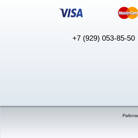
+7 (929) 053-85-50
© «АвтоПуск», 2011-2026:
©
«Вебмеханика»
- создание и 
Работая
Интернет-магазин
аккумуляторов в Нижнем
Новгороде