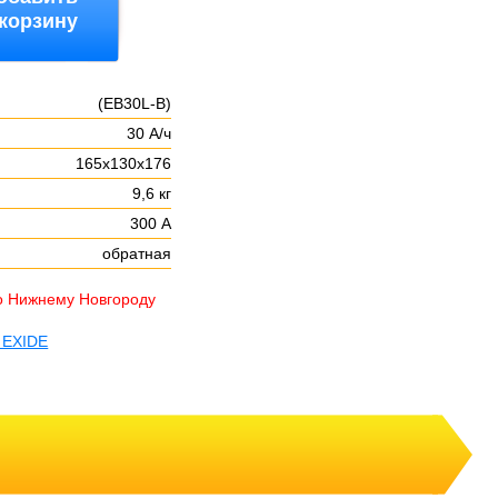
 корзину
(EB30L-B)
30 А/ч
165х130х176
9,6 кг
300 А
обратная
о Нижнему Новгороду
 EXIDE