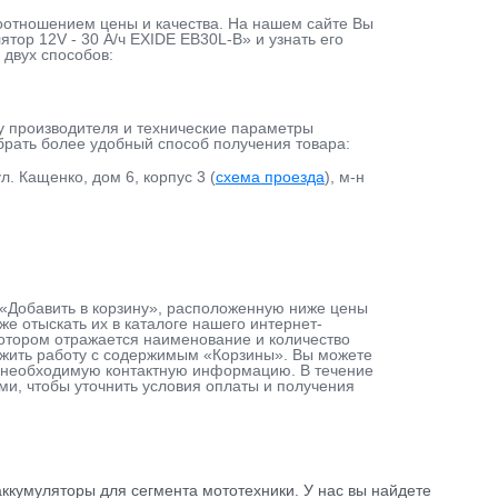
оотношением цены и качества. На нашем сайте Вы
тор 12V - 30 А/ч EXIDE EB30L-B» и узнать его
 двух способов:
у производителя и технические параметры
ыбрать более удобный способ получения товара:
л. Кащенко, дом 6, корпус 3 (
схема проезда
), м-н
у «Добавить в корзину», расположенную ниже цены
е отыскать их в каталоге нашего интернет-
 котором отражается наименование и количество
лжить работу с содержимым «Корзины». Вы можете
ав необходимую контактную информацию. В течение
ами, чтобы уточнить условия оплаты и получения
ккумуляторы для сегмента мототехники. У нас вы найдете