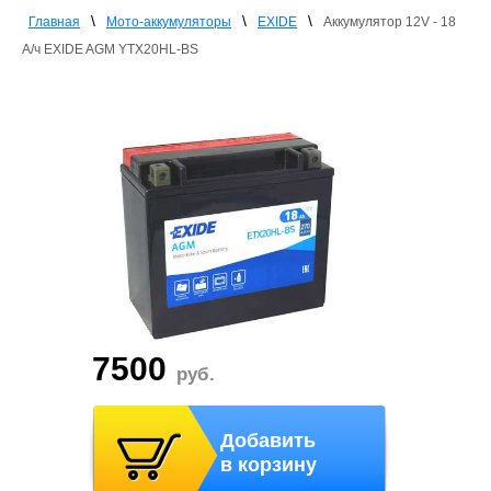
\
\
\
Главная
Мото-аккумуляторы
EXIDE
Аккумулятор 12V - 18
А/ч EXIDE AGM YTX20HL-BS
7500
руб.
Добавить
в корзину