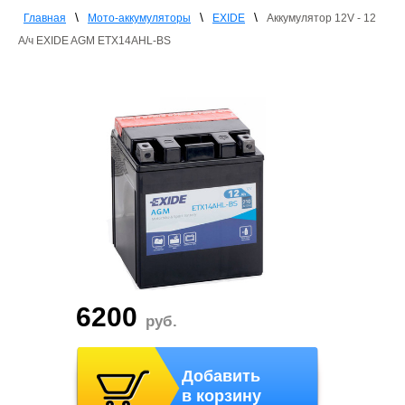
\
\
\
Главная
Мото-аккумуляторы
EXIDE
Аккумулятор 12V - 12
А/ч EXIDE AGM ETX14AHL-BS
6200
руб.
Добавить
в корзину