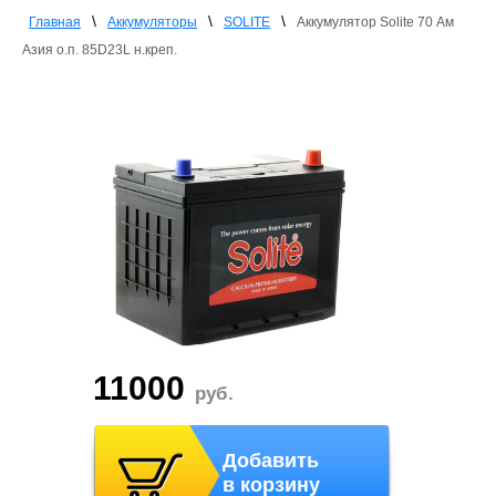
\
\
\
Главная
Аккумуляторы
SOLITE
Аккумулятор Solite 70 Ам
Азия о.п. 85D23L н.креп.
11000
руб.
Добавить
в корзину