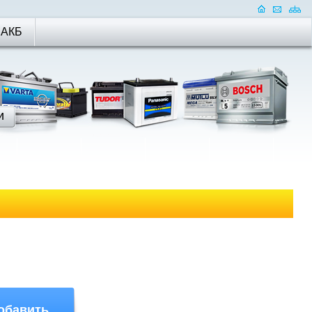
 АКБ
обавить