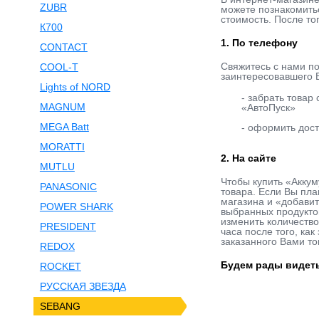
ZUBR
можете познакомитьс
стоимость. После то
К700
1. По телефону
CONTACT
Свяжитесь с нами п
COOL-T
заинтересовавшего В
Lights of NORD
- забрать товар
MAGNUM
«АвтоПуск»
MEGA Batt
- оформить дост
MORATTI
2. На сайте
MUTLU
Чтобы купить «Аккум
PANASONIC
товара. Если Вы пла
магазина и «добавит
POWER SHARK
выбранных продукто
изменить количество
PRESIDENT
часа после того, ка
заказанного Вами то
REDOX
Будем рады видеть
ROCKET
РУССКАЯ ЗВЕЗДА
SEBANG