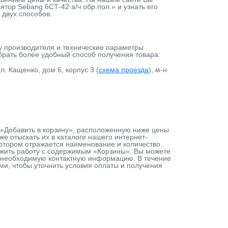
тор Sebang 6СТ-42 а/ч обр.пол.» и узнать его
 двух способов:
у производителя и технические параметры
ыбрать более удобный способ получения товара:
л. Кащенко, дом 6, корпус 3 (
схема проезда
), м-н
у «Добавить в корзину», расположенную ниже цены
е отыскать их в каталоге нашего интернет-
 котором отражается наименование и количество
лжить работу с содержимым «Корзины». Вы можете
ав необходимую контактную информацию. В течение
ами, чтобы уточнить условия оплаты и получения