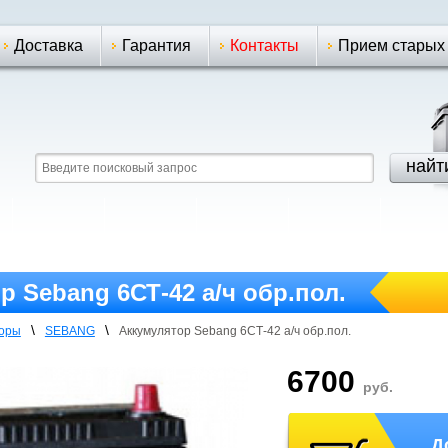
Доставка
Гарантия
Контакты
Прием старых
р Sebang 6СТ-42 а/ч обр.пол.
\
\
торы
SEBANG
Аккумулятор Sebang 6СТ-42 а/ч обр.пол.
6700
руб.
Д