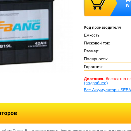
в
Код производителя
Ёмкость:
Пусковой ток:
Размер:
Полярность:
Гарантия:
Доставка:
бесплатно п
(подробнее)
Все Аккумуляторы SEB
яторов
е «АвтоПуск» Вы можете купить Аккумулятор с оптимальным соотно