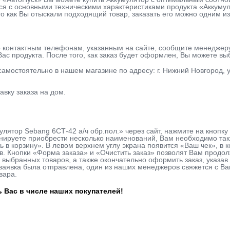
я с основными техническими характеристиками продукта «Аккумуля
го как Вы отыскали подходящий товар, заказать его можно одним из
о контактным телефонам, указанным на сайте, сообщите менеджер
ас продукта. После того, как заказ будет оформлен, Вы можете в
 самостоятельно в нашем магазине по адресу: г. Нижний Новгород, у
авку заказа на дом.
улятор Sebang 6СТ-42 а/ч обр.пол.» через сайт, нажмите на кнопк
нируете приобрести несколько наименований, Вам необходимо такж
ь в корзину». В левом верхнем углу экрана появится «Ваш чек», в
в. Кнопки «Форма заказа» и «Очистить заказ» позволят Вам продо
 выбранных товаров, а также окончательно оформить заказ, указ
к заявка была отправлена, один из наших менеджеров свяжется с В
вара.
 Вас в числе наших покупателей!