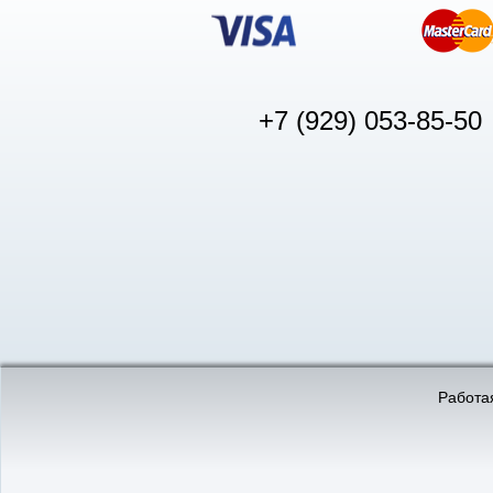
+7 (929) 053-85-50
© «АвтоПуск», 2011-2026:
©
«Вебмеханика»
- создание и 
Работая
Интернет-магазин
аккумуляторов в Нижнем
Новгороде