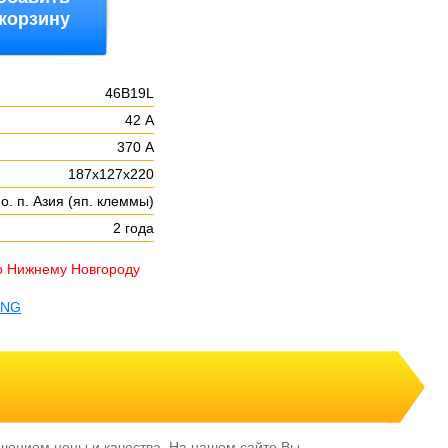
 корзину
46B19L
42 А
370 А
187х127х220
о. п. Азия (яп. клеммы)
2 года
о Нижнему Новгороду
ANG
шением цены и качества. На нашем сайте Вы