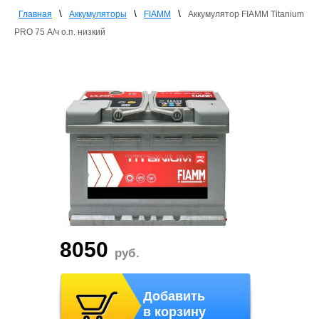
\
\
\
Главная
Аккумуляторы
FIAMM
Аккумулятор FIAMM Titanium
PRO 75 А/ч о.п. низкий
8050
руб.
Добавить
в корзину