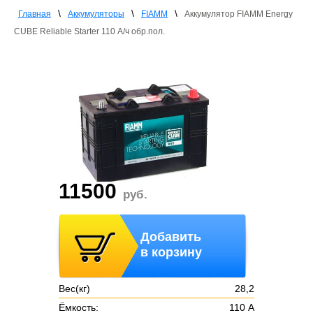
\
\
\
Главная
Аккумуляторы
FIAMM
Аккумулятор FIAMM Energy
CUBE Reliable Starter 110 А/ч обр.пол.
11500
руб.
Добавить
в корзину
Вес(кг)
28,2
Ёмкость:
110 А