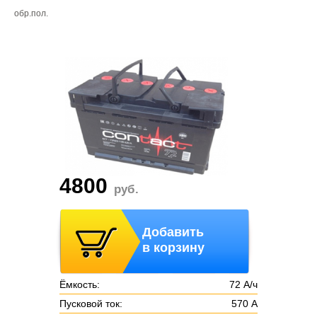
обр.пол.
4800
руб.
Добавить
в корзину
Ёмкость:
72 А/ч
Пусковой ток:
570 А