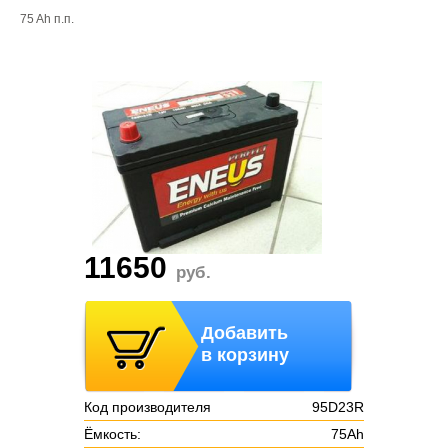
75 Ah п.п.
11650
руб.
Добавить
в корзину
Код производителя
95D23R
Ёмкость:
75Ah