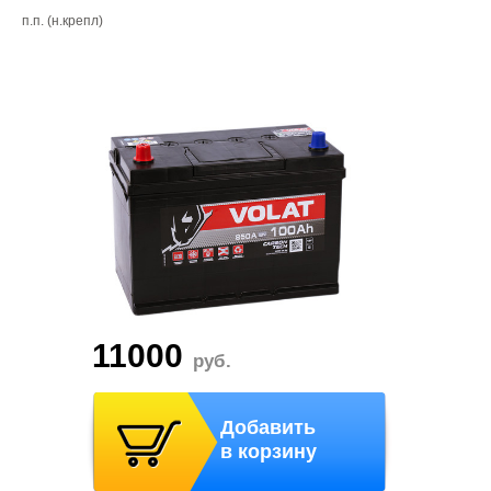
п.п. (н.крепл)
11000
руб.
Добавить
в корзину