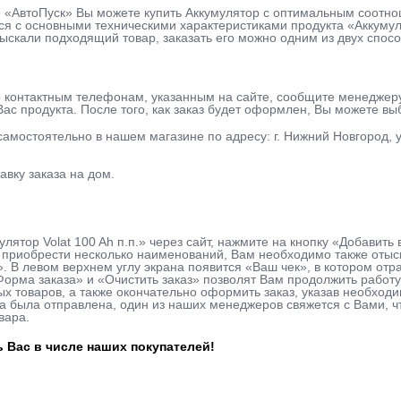
е «АвтоПуск» Вы можете купить Аккумулятор с оптимальным соотно
я с основными техническими характеристиками продукта «Аккумулято
тыскали подходящий товар, заказать его можно одним из двух спосо
о контактным телефонам, указанным на сайте, сообщите менеджер
ас продукта. После того, как заказ будет оформлен, Вы можете в
 самостоятельно в нашем магазине по адресу: г. Нижний Новгород, у
авку заказа на дом.
улятор Volat 100 Ah п.п.» через сайт, нажмите на кнопку «Добавит
приобрести несколько наименований, Вам необходимо также отыска
». В левом верхнем углу экрана появится «Ваш чек», в котором о
Форма заказа» и «Очистить заказ» позволят Вам продолжить рабо
х товаров, а также окончательно оформить заказ, указав необхо
вка была отправлена, один из наших менеджеров свяжется с Вами, 
вара.
 Вас в числе наших покупателей!