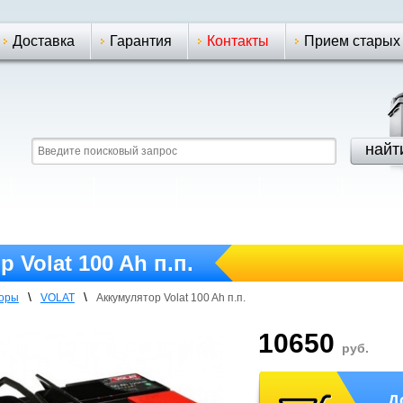
Доставка
Гарантия
Контакты
Прием старых
 Volat 100 Ah п.п.
\
\
торы
VOLAT
Аккумулятор Volat 100 Ah п.п.
10650
руб.
Д