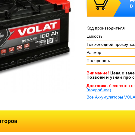
в
Код производителя
Ёмкость:
Ток холодной прокрутки
Размер:
Полярность:
Внимание!
Цена с зач
Позвони и узнай про с
Доставка:
бесплатно п
(подробнее)
Все Аккумуляторы VOL
яторов