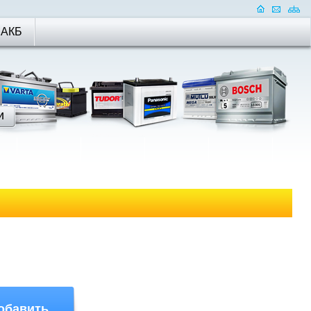
 АКБ
обавить