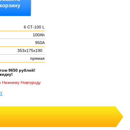
 корзину
6 СТ-100 L
100Ah
:
950А
353х175х190
прямая
етом 9650 рублей!
кидку!
о Нижнему Новгороду
AT