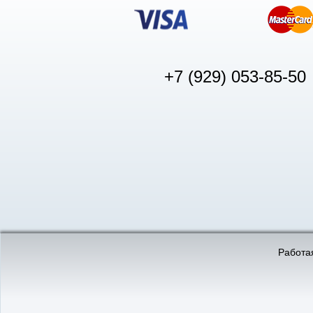
+7 (929) 053-85-50
© «АвтоПуск», 2011-2026:
©
«Вебмеханика»
- создание и 
Работая
Интернет-магазин
аккумуляторов в Нижнем
Новгороде