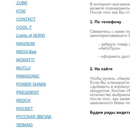
ZUBR
В интернет-магазин
можете познакомитьс
К700
После того как Вы о
CONTACT
1. По телефону
COOL-T
Свяжитесь с нами п
Lights of NORD
заинтересовавшего В
MAGNUM
- забрать товар
«АвтоПуск»
MEGA Batt
- оформить дост
MORATTI
MUTLU
2. На сайте
PANASONIC
Чтобы купить «Аккум
Если Вы планируете 
POWER SHARK
«добавить в корзину
продуктов. Кнопки «
PRESIDENT
количество выбранны
после того, как зая
REDOX
заказанного Вами то
ROCKET
Будем рады видеть
РУССКАЯ ЗВЕЗДА
SEBANG