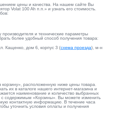
шением цены и качества. На нашем сайте Вы
р Volat 100 Ah п.п.» и узнать его стоимость.
бов:
у производителя и технические параметры
ыбрать более удобный способ получения товара:
л. Кащенко, дом 6, корпус 3 (
схема проезда
), м-н
ь в корзину», расположенную ниже цены товара.
ть их в каталоге нашего интернет-магазина и
тражается наименование и количество выбранных
ту с содержимым «Корзины». Вы можете изменить
димую контактную информацию. В течение часа
чтобы уточнить условия оплаты и получения