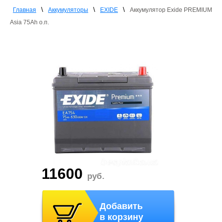
\
\
\
Главная
Аккумуляторы
EXIDE
Аккумулятор Exide PREMIUM
Asia 75Ah о.п.
11600
руб.
Добавить
в корзину