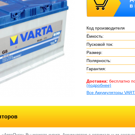
в
Код производителя
Ёмкость:
Пусковой ток:
Размер:
Полярность:
Гарантия:
Доставка:
бесплатно п
(подробнее)
Все Аккумуляторы VAR
яторов
е «АвтоПуск» Вы можете купить Аккумулятор с оптимальным соотно