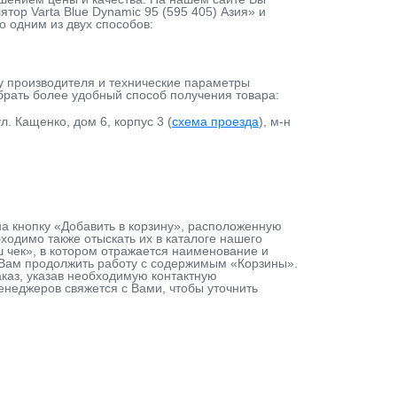
ор Varta Blue Dynamic 95 (595 405) Азия» и
о одним из двух способов:
у производителя и технические параметры
ыбрать более удобный способ получения товара:
л. Кащенко, дом 6, корпус 3 (
схема проезда
), м-н
 на кнопку «Добавить в корзину», расположенную
одимо также отыскать их в каталоге нашего
ш чек», в котором отражается наименование и
т Вам продолжить работу с содержимым «Корзины».
каз, указав необходимую контактную
енеджеров свяжется с Вами, чтобы уточнить