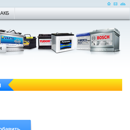
 АКБ
я
обавить