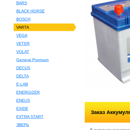
BARS
BLACK HORSE
BOSCH
VARTA
VEGA
VETER
VOLAT
General Premium
DECUS
DELTA
E-LAB
ENERGIZER
ENEUS
EXIDE
Заказ Аккумул
EXTRA START
ЗВЕРЬ
В интернет-магазин