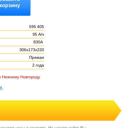
 корзину
595 405
95 А/ч
830А
306х173х220
Прямая
2 года
о Нижнему Новгороду
TA
шением цены и качества. На нашем сайте Вы