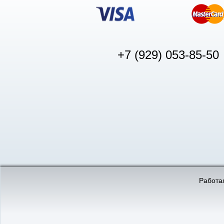
+7 (929) 053-85-50
© «АвтоПуск», 2011-2026:
©
«Вебмеханика»
- создание и 
Работая
Интернет-магазин
аккумуляторов в Нижнем
Новгороде