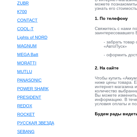
ZUBR
можете познакомитьс
узнать его стоимост
К700
1. По телефону
CONTACT
Свяжитесь с нами п
COOL-T
заинтересовавшего В
Lights of NORD
- забрать товар
MAGNUM
«АвтоПуск»
MEGA Batt
- оформить дост
MORATTI
2. На сайте
MUTLU
Чтобы купить «Аккум
PANASONIC
ниже цены товара. Е
интернет-магазина и
POWER SHARK
количество выбранны
Вы можете изменить 
PRESIDENT
информацию. В течен
условия оплаты и по
REDOX
Будем рады видеть
ROCKET
РУССКАЯ ЗВЕЗДА
SEBANG