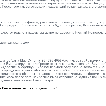
я с основными техническими характеристиками продукта «Аккумулят
ь. После того как Вы отыскали подходящий товар, заказать его можн
о контактным телефонам, указанным на сайте, сообщите менеджер
ас продукта. После того, как заказ будет оформлен, Вы можете в
 самостоятельно в нашем магазине по адресу: г. Нижний Новгород, у
авку заказа на дом.
улятор Varta Blue Dynamic 95 (595 405) Азия» через сайт, нажмите
сли Вы планируете приобрести несколько наименований, Вам необх
 «добавить в корзину». В левом верхнем углу экрана появится «Ва
х продуктов. Кнопки «Форма заказа» и «Очистить заказ» позволя
количество выбранных товаров, а также окончательно оформить за
ие часа после того, как заявка была отправлена, один из наших м
лучения заказанного Вами товара.
 Вас в числе наших покупателей!