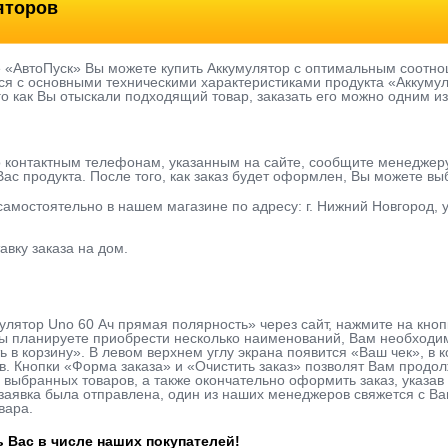
яторов
е «АвтоПуск» Вы можете купить Аккумулятор с оптимальным соотно
я с основными техническими характеристиками продукта «Аккумул
го как Вы отыскали подходящий товар, заказать его можно одним из
о контактным телефонам, указанным на сайте, сообщите менеджер
ас продукта. После того, как заказ будет оформлен, Вы можете в
 самостоятельно в нашем магазине по адресу: г. Нижний Новгород, у
авку заказа на дом.
улятор Uno 60 Ач прямая полярность» через сайт, нажмите на кно
ы планируете приобрести несколько наименований, Вам необходимо
ь в корзину». В левом верхнем углу экрана появится «Ваш чек», в
в. Кнопки «Форма заказа» и «Очистить заказ» позволят Вам продо
 выбранных товаров, а также окончательно оформить заказ, указ
к заявка была отправлена, один из наших менеджеров свяжется с В
вара.
 Вас в числе наших покупателей!