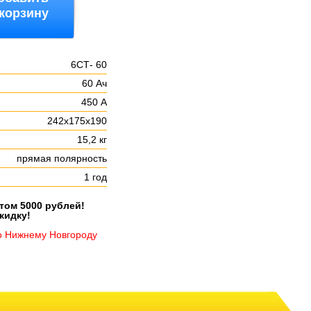
 корзину
6СТ- 60
60 Ач
:
450 А
242х175х190
15,2 кг
прямая полярность
1 год
етом 5000 рублей!
кидку!
о Нижнему Новгороду