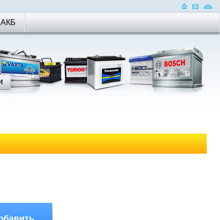
 АКБ
обавить