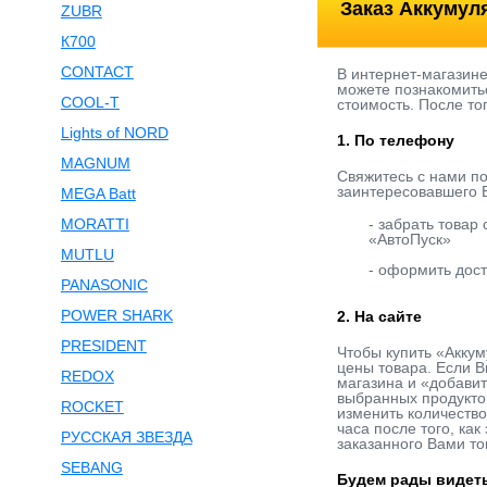
Заказ Аккумул
ZUBR
К700
CONTACT
В интернет-магазин
можете познакомитьс
COOL-T
стоимость. После то
Lights of NORD
1. По телефону
MAGNUM
Свяжитесь с нами п
заинтересовавшего В
MEGA Batt
MORATTI
- забрать товар
«АвтоПуск»
MUTLU
- оформить дост
PANASONIC
POWER SHARK
2. На сайте
PRESIDENT
Чтобы купить «Аккум
цены товара. Если В
REDOX
магазина и «добавит
выбранных продукто
ROCKET
изменить количество
часа после того, ка
РУССКАЯ ЗВЕЗДА
заказанного Вами то
SEBANG
Будем рады видеть