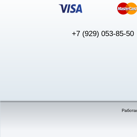
+7 (929) 053-85-50
© «АвтоПуск», 2011-2026:
©
«Вебмеханика»
- создание и 
Работая
Интернет-магазин
аккумуляторов в Нижнем
Новгороде