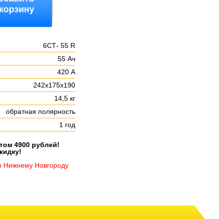
 корзину
6СТ- 55 R
55 Ач
:
420 А
242х175х190
14,5 кг
обратная полярность
1 год
етом 4900 рублей!
кидку!
о Нижнему Новгороду