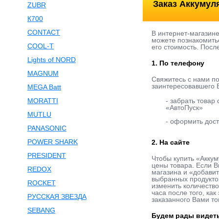
Заказ Аккумул
ZUBR
К700
CONTACT
В интернет-магазин
можете познакомитьс
COOL-T
его стоимость. Посл
Lights of NORD
1. По телефону
MAGNUM
Свяжитесь с нами п
заинтересовавшего В
MEGA Batt
MORATTI
- забрать товар
«АвтоПуск»
MUTLU
- оформить дост
PANASONIC
POWER SHARK
2. На сайте
PRESIDENT
Чтобы купить «Аккум
цены товара. Если В
REDOX
магазина и «добавит
выбранных продукто
ROCKET
изменить количество
часа после того, ка
РУССКАЯ ЗВЕЗДА
заказанного Вами то
SEBANG
Будем рады видеть