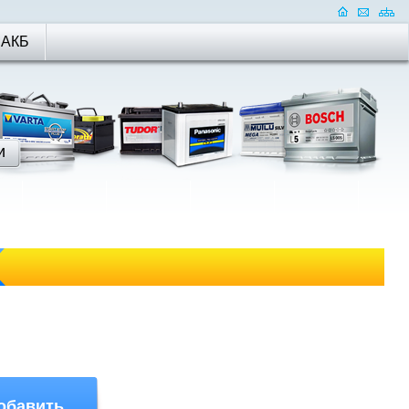
 АКБ
обавить