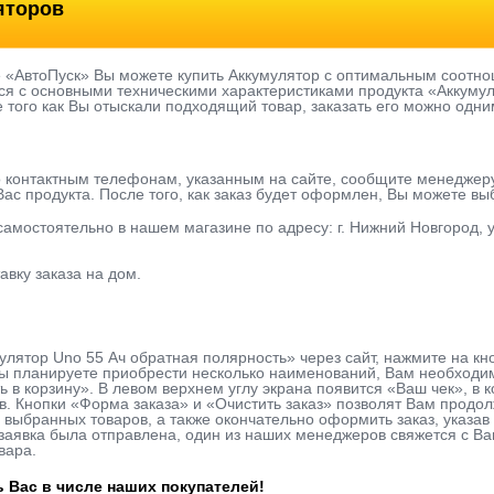
яторов
е «АвтоПуск» Вы можете купить Аккумулятор с оптимальным соотно
я с основными техническими характеристиками продукта «Аккумул
е того как Вы отыскали подходящий товар, заказать его можно одни
о контактным телефонам, указанным на сайте, сообщите менеджер
ас продукта. После того, как заказ будет оформлен, Вы можете в
 самостоятельно в нашем магазине по адресу: г. Нижний Новгород, у
авку заказа на дом.
улятор Uno 55 Ач обратная полярность» через сайт, нажмите на к
ы планируете приобрести несколько наименований, Вам необходимо
ь в корзину». В левом верхнем углу экрана появится «Ваш чек», в
в. Кнопки «Форма заказа» и «Очистить заказ» позволят Вам продо
 выбранных товаров, а также окончательно оформить заказ, указ
к заявка была отправлена, один из наших менеджеров свяжется с В
вара.
 Вас в числе наших покупателей!