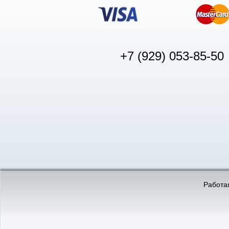
+7 (929) 053-85-50
© «АвтоПуск», 2011-2026:
©
«Вебмеханика»
- создание и 
Работая
Интернет-магазин
аккумуляторов в Нижнем
Новгороде