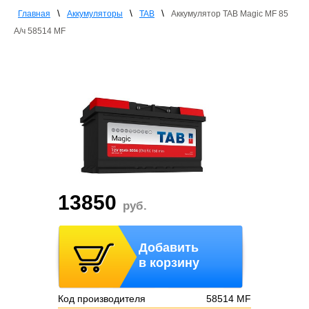
\
\
\
Главная
Аккумуляторы
TAB
Аккумулятор TAB Magic MF 85
А/ч 58514 MF
13850
руб.
Добавить
в корзину
Код производителя
58514 MF