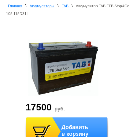
\
\
\
Главная
Аккумуляторы
TAB
Аккумулятор TAB EFB Stop&Go
105 115D31L
17500
руб.
Добавить
в корзину