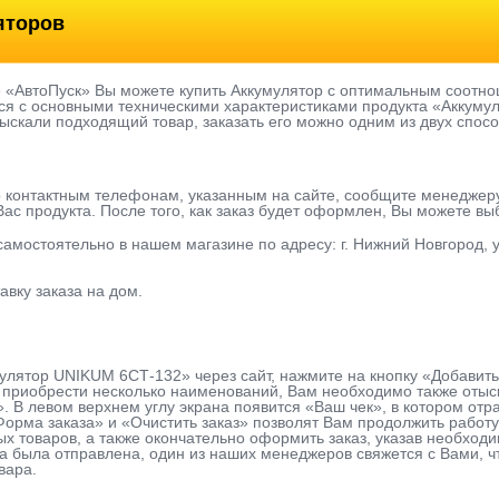
яторов
е «АвтоПуск» Вы можете купить Аккумулятор с оптимальным соотно
ся с основными техническими характеристиками продукта «Аккумул
тыскали подходящий товар, заказать его можно одним из двух спосо
о контактным телефонам, указанным на сайте, сообщите менеджер
ас продукта. После того, как заказ будет оформлен, Вы можете в
 самостоятельно в нашем магазине по адресу: г. Нижний Новгород, у
авку заказа на дом.
улятор UNIKUM 6СТ-132» через сайт, нажмите на кнопку «Добавить
приобрести несколько наименований, Вам необходимо также отыска
». В левом верхнем углу экрана появится «Ваш чек», в котором о
Форма заказа» и «Очистить заказ» позволят Вам продолжить рабо
х товаров, а также окончательно оформить заказ, указав необхо
вка была отправлена, один из наших менеджеров свяжется с Вами, 
вара.