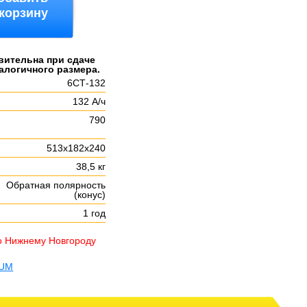
 корзину
вительна при сдаче
алогичного размера.
6СТ-132
132 А/ч
,
790
513х182х240
38,5 кг
Обратная полярность
(конус)
1 год
о Нижнему Новгороду
KUM