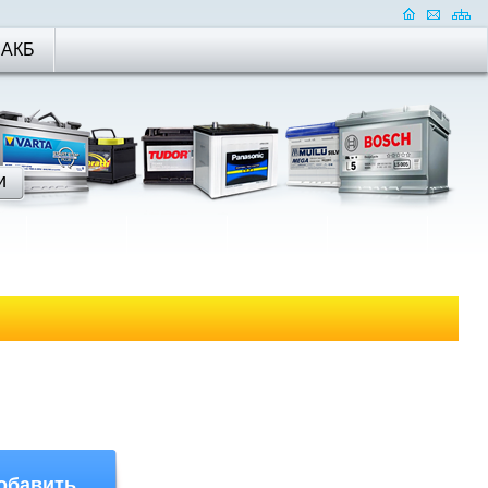
 АКБ
обавить