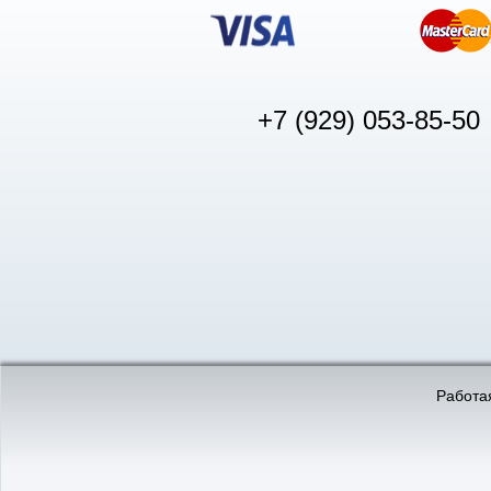
+7 (929) 053-85-50
© «АвтоПуск», 2011-2026:
©
«Вебмеханика»
- создание и 
Работая
Интернет-магазин
аккумуляторов в Нижнем
Новгороде