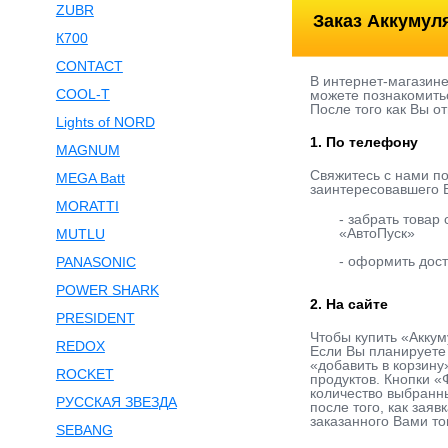
ZUBR
Заказ Аккумул
К700
CONTACT
В интернет-магазин
COOL-T
можете познакомить
После того как Вы о
Lights of NORD
1. По телефону
MAGNUM
Свяжитесь с нами п
MEGA Batt
заинтересовавшего В
MORATTI
- забрать товар
«АвтоПуск»
MUTLU
- оформить дост
PANASONIC
POWER SHARK
2. На сайте
PRESIDENT
Чтобы купить «Аккум
REDOX
Если Вы планируете 
«добавить в корзину
ROCKET
продуктов. Кнопки «
количество выбранны
РУССКАЯ ЗВЕЗДА
после того, как зая
заказанного Вами то
SEBANG