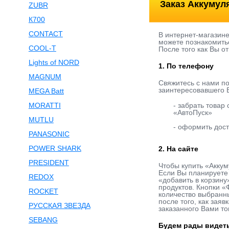
Заказ Аккумул
ZUBR
К700
CONTACT
В интернет-магазин
можете познакомитьс
COOL-T
После того как Вы о
Lights of NORD
1. По телефону
MAGNUM
Свяжитесь с нами п
заинтересовавшего В
MEGA Batt
MORATTI
- забрать товар
«АвтоПуск»
MUTLU
- оформить дост
PANASONIC
POWER SHARK
2. На сайте
PRESIDENT
Чтобы купить «Аккум
Если Вы планируете 
REDOX
«добавить в корзину
продуктов. Кнопки «
ROCKET
количество выбранны
после того, как зая
РУССКАЯ ЗВЕЗДА
заказанного Вами то
SEBANG
Будем рады видеть