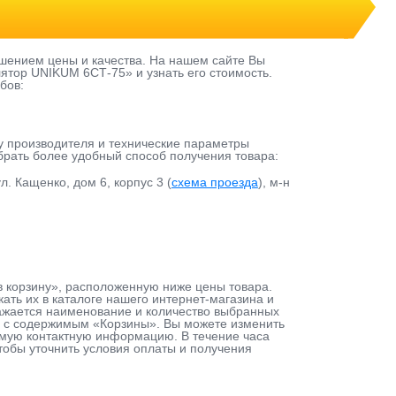
шением цены и качества. На нашем сайте Вы
ятор UNIKUM 6СТ-75» и узнать его стоимость.
бов:
у производителя и технические параметры
ыбрать более удобный способ получения товара:
л. Кащенко, дом 6, корпус 3 (
схема проезда
), м-н
в корзину», расположенную ниже цены товара.
ть их в каталоге нашего интернет-магазина и
тражается наименование и количество выбранных
ту с содержимым «Корзины». Вы можете изменить
димую контактную информацию. В течение часа
чтобы уточнить условия оплаты и получения