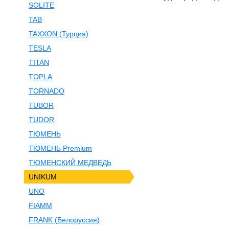
SOLITE
TAB
TAXXON (Турция)
TESLA
TITAN
TOPLA
TORNADO
TUBOR
TUDOR
ТЮМЕНЬ
ТЮМЕНЬ Premium
ТЮМЕНСКИЙ МЕДВЕДЬ
UNIKUM
UNO
FIAMM
FRANK (Белоруссия)