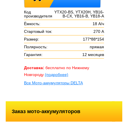
Код
YTX20-BS, YTX20H, YB16-
производителя
B-CX, YB16-B, YB18-A
Ёмкость:
18 А/ч
Стартовый ток:
270 А
Размер:
177*88*154
Полярность:
прямая
Гарантия:
12 месяцев
Доставка:
бесплатно по Нижнему
Новгороду
(подробнее)
Все Мото-аккумуляторы DELTA
Заказ мото-аккумуляторов