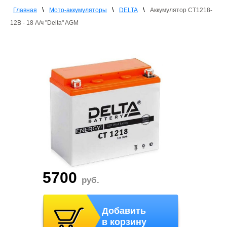
\
\
\
Главная
Мото-аккумуляторы
DELTA
Аккумулятор СТ1218-
12В - 18 А/ч "Delta" AGM
5700
руб.
Добавить
в корзину