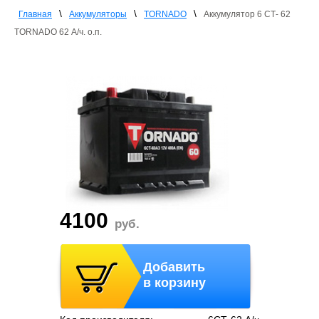
\
\
\
Главная
Аккумуляторы
TORNADO
Аккумулятор 6 СТ- 62
TORNADO 62 А/ч. о.п.
4100
руб.
Добавить
в корзину