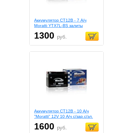
Аккумулятор СТ12В - 7 А/ч
Moratti YTX7L-BS залиты
1300
руб.
Аккумулятор СТ12В - 10 А/ч
"Moratti" 12V 10 А/ч с/зар.с/эл.
1600
руб.