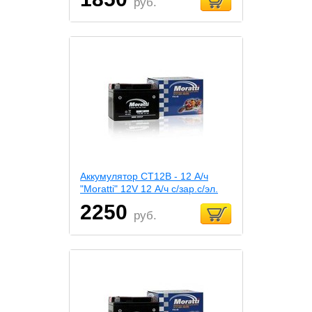
руб.
Аккумулятор СТ12В - 12 А/ч
"Moratti" 12V 12 А/ч с/зар.с/эл.
2250
руб.