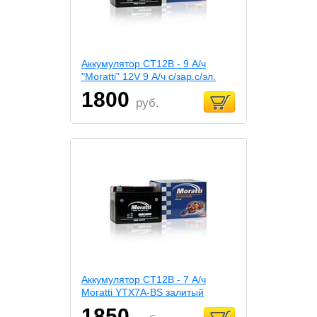
Аккумулятор СТ12В - 9 А/ч
"Moratti" 12V 9 А/ч с/зар.с/эл.
1800
руб.
Аккумулятор СТ12В - 7 А/ч
Moratti YTX7A-BS залитый
1850