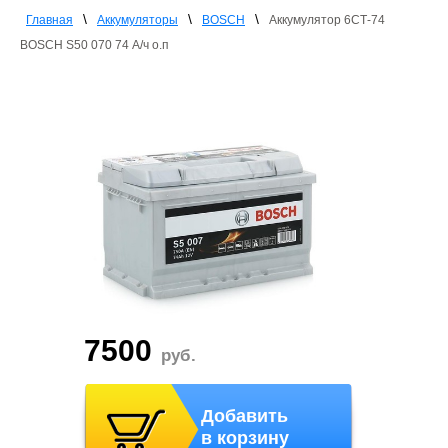
\
\
\
Главная
Аккумуляторы
BOSCH
Аккумулятор 6СТ-74
BOSCH S50 070 74 А/ч о.п
7500
руб.
Добавить
в корзину