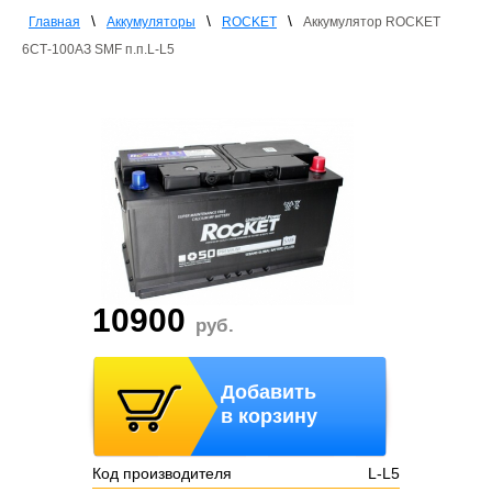
\
\
\
Главная
Аккумуляторы
ROCKET
Аккумулятор ROCKET
6СТ-100АЗ SMF п.п.L-L5
10900
руб.
Добавить
в корзину
Код производителя
L-L5